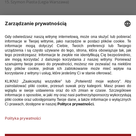
15. Szymon Piasta (Legia Warszawa)
16. Tomasz Bartkowski (Łódzka Akademia Futbolu)
17. Karol Góralczyk (Raków Częstochowa)
18. Wojciech Smuda (Raków Częstochowa)
19. Mikołaj Opyd (Stal Rzeszów)
20. Bartosz Bondziul (Stomil Olsztyn)
21. Bartłomiej Chyb (Śląsk Wrocław)
22. Michał Matuszewski (Śląsk Wrocław)
23. Mateusz Moskaluk (Śląsk Wrocław)