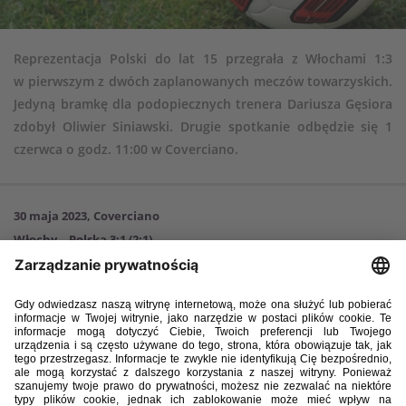
Reprezentacja Polski do lat 15 przegrała z Włochami 1:3
w pierwszym z dwóch zaplanowanych meczów towarzyskich.
Jedyną bramkę dla podopiecznych trenera Dariusza Gęsiora
zdobył Oliwier Siniawski. Drugie spotkanie odbędzie się 1
czerwca o godz. 11:00 w Coverciano.
30 maja 2023, Coverciano
Włochy – Polska 3:1 (2:1)
Bramki:
Thomas Campaniello 5, Simone Lontani 34, Oliver Blini 61 –
Oliwier Siniawski 10.
Włochy:
Renato D’Autilia Widmer – Thomas Lissi (51. Tryfose Jean
Mambuku), Andrea Natali, Luca Reggiani (69. Noah Leonardo Bovio),
Mattia Marello (41. Lorenzo Calvani) – Cristian Bagordo (79. Benit
Borasio), Vincenzo Prisco (51. Giuseppe Josue Montorro), Oliver Blini,
Simone Lontani (41. Christian Comotto) – Thomas Campaniello (41.