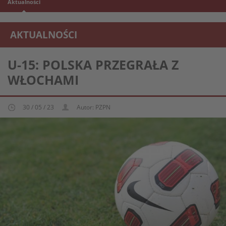
Aktualności
AKTUALNOŚCI
REPREZENTACJA MŁODZIEŻOWA U-15
U-15: POLSKA PRZEGRAŁA Z
WŁOCHAMI
30 / 05 / 23
Autor: PZPN