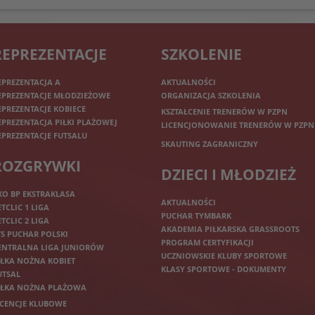
REPREZENTACJE
SZKOLENIE
EPREZENTACJA A
AKTUALNOŚCI
EPREZENTACJE MŁODZIEŻOWE
ORGANIZACJA SZKOLENIA
EPREZENTACJE KOBIECE
KSZTAŁCENIE TRENERÓW W PZPN
EPREZENTACJA PIŁKI PLAŻOWEJ
LICENCJONOWANIE TRENERÓW W PZPN
EPREZENTACJE FUTSALU
SKAUTING ZAGRANICZNY
ROZGRYWKI
DZIECI I MŁODZIEŻ
KO BP EKSTRAKLASA
AKTUALNOŚCI
ETCLIC 1 LIGA
PUCHAR TYMBARK
ETCLIC 2 LIGA
AKADEMIA PIŁKARSKA GRASSROOTS
TS PUCHAR POLSKI
PROGRAM CERTYFIKACJI
ENTRALNA LIGA JUNIORÓW
UCZNIOWSKIE KLUBY SPORTOWE
IŁKA NOŻNA KOBIET
KLASY SPORTOWE - DOKUMENTY
UTSAL
IŁKA NOŻNA PLAŻOWA
ICENCJE KLUBOWE