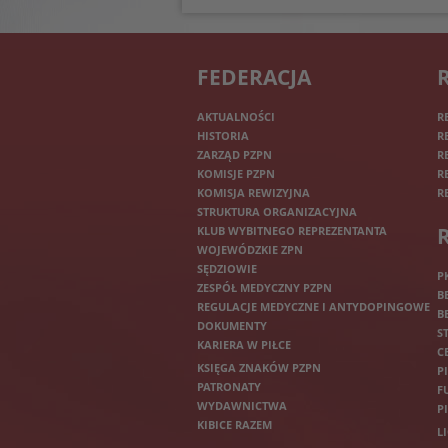
FEDERACJA
AKTUALNOŚCI
R
HISTORIA
R
ZARZĄD PZPN
R
KOMISJE PZPN
R
KOMISJA REWIZYJNA
R
STRUKTURA ORGANIZACYJNA
KLUB WYBITNEGO REPREZENTANTA
WOJEWÓDZKIE ZPN
SĘDZIOWIE
P
ZESPÓŁ MEDYCZNY PZPN
B
REGULACJE MEDYCZNE I ANTYDOPINGOWE
B
DOKUMENTY
S
KARIERA W PIŁCE
C
KSIĘGA ZNAKÓW PZPN
P
PATRONATY
F
WYDAWNICTWA
P
KIBICE RAZEM
L