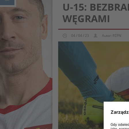
U-15: BEZBR
WĘGRAMI
04 / 04 / 23
Autor: PZPN