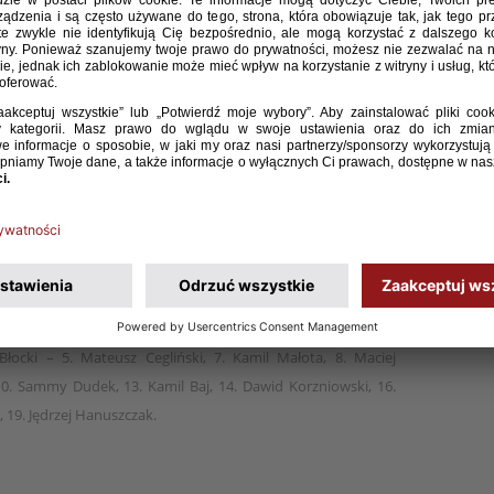
15 prowadzona przez trenera Dariusza Gęsiora
erech Narodów zremisowała z Węgrami 0:0. Kolejne
ą 5 kwietnia o godz. 14:00 ze Słowacją.
Lanyi – 3. Viktor Ranko, 4. Botond Hecler, 6. Vince Pesti, 7.
. Botond Nyikos, 10. Janos Galambos, 11. Erik Magyarics, 15.
 Błocki – 5. Mateusz Cegliński, 7. Kamil Małota, 8. Maciej
10. Sammy Dudek, 13. Kamil Baj, 14. Dawid Korzniowski, 16.
 19. Jędrzej Hanuszczak.