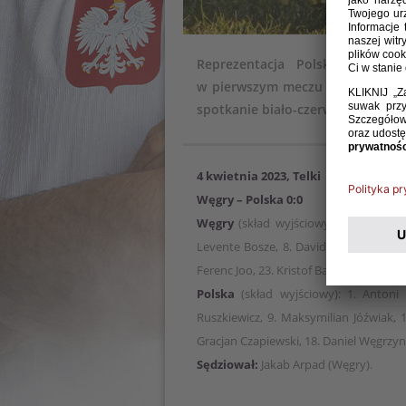
Reprezentacja Polski do lat 
w pierwszym meczu Turnieju Czt
spotkanie biało-czerwoni rozegraj
4 kwietnia 2023, Telki
Węgry – Polska 0:0
Węgry
(skład wyjściowy): 12. Ferenc 
Levente Bosze, 8. David Gyebroczki, 9
Ferenc Joo, 23. Kristof Balog.
Polska
(skład wyjściowy): 1. Antoni
Ruszkiewicz, 9. Maksymilian Jóźwiak, 
Gracjan Czapiewski, 18. Daniel Węgrzyn,
Sędziował:
Jakab Arpad (Węgry).