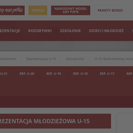
NARODOWY MODEL
PZPN24
PAKIETY BIZNES
GRY PZPN
EZENTACJE
ROZGRYWKI
SZKOLENIE
DZIECI I MŁODZIEŻ
łodzieżowe
Reprezentacja U-15
Aktualności
U-15: Bezbramkowy remi
 U-21
REP. U-20
REP. U-19
REP. U-18
REP. U-17
REP.
REZENTACJA MŁODZIEŻOWA U-15