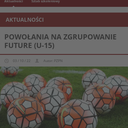
Aktualności
Sztab szkoleniowy
AKTUALNOŚCI
REPREZENTACJA MŁODZIEŻOWA U-15
POWOŁANIA NA ZGRUPOWANIE
FUTURE (U-15)
03 / 10 / 22
Autor: PZPN