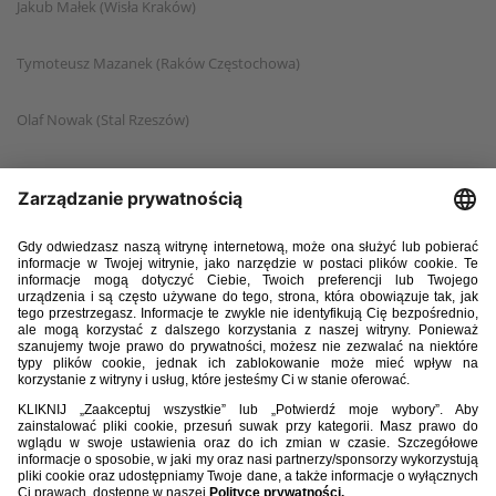
Jakub Małek (Wisła Kraków)
Tymoteusz Mazanek (Raków Częstochowa)
Olaf Nowak (Stal Rzeszów)
Jakub Rabiczko (Jagiellonia Białystok)
Bartosz Rolnik (Wisła Płock)
Krystian Rostek (Śląsk Wrocław)
Adrian Socha (Korona Kielce)
Maksymilian Sypniewski (AKS SMS Łódź)
Jan Szcześniak (Escola Varsovia)