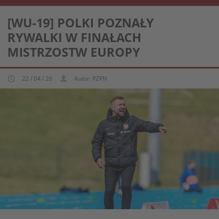
REPREZENTACJA KOBIECA U-19
[WU-19] POLKI POZNAŁY
RYWALKI W FINAŁACH
MISTRZOSTW EUROPY
22 / 04 / 26
Autor: PZPN