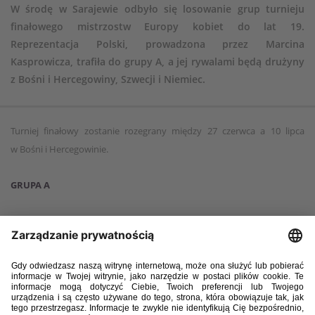
W środę w Sarajewie odbyło się losowanie grup turnieju
finałowego mistrzostw Europy kobiet do lat 19.
Reprezentacja Polski, prowadzona przez Marcina
Kasprowicza, trafiła do grupy A, a jej rywalami będą drużyny
z Bośni i Hercegowiny, Szwecji i Niemiec.
Turniej finałowy zostanie rozegrany między 27 czerwca a 10 lipca
w Bośni i Hercegowinie.
GRUPA A
Bośnia i Hercegowina
Polska
Szwecja