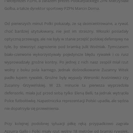
i wiceprezes PZPN, a zarazem prezes Podkarpackiego ZPN Mieczysław
Golba, a także dyrektor sportowy PZPN Marcin Dorna.
Od pierwszych minut Polki pokazały, że są skoncentrowane, a rywal,
choć bardziej utytułowany, nie jest im straszny. Włoszki posiadały
optyczną przewagę, ale nie były w stanie przejść polskiej defensywy na
tyle, by stworzyć zagrożenie pod bramką Julii Woźniak. Tymczasem
biało-czerwone wykorzystywały pojedyncze błędu rywalek i co rusz
wyprowadzały groźne kontry. Po jednej z nich nasz zespół miał rzut
wolny z boku pola karnego. Jednak dośrodkowanie Zuzanny Witek
padło łupem rywalek. Groźne były wypady Weroniki Araśniewicz czy
Zuzanny Grzywińskiej. W 23. minucie ta pierwsza wyprzedziła
defensorki, miała już przed sobą tylko Eleną Belli, ta jednak wytrąciła
Polce futbolówkę. Napastniczka reprezentacji Polski upadła, ale sędzia
nie dopatrzyła się przewinienia.
Przy kolejnej podobnej sytuacji piłkę ręką przypadkowo zagrała
Azzurra Gallo i Polki miały rzut wolny 18 metrów od bramki rywalek.