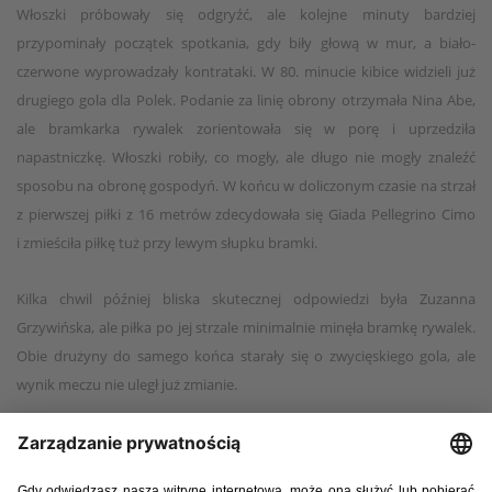
Włoszki próbowały się odgryźć, ale kolejne minuty bardziej
przypominały początek spotkania, gdy biły głową w mur, a biało-
czerwone wyprowadzały kontrataki. W 80. minucie kibice widzieli już
drugiego gola dla Polek. Podanie za linię obrony otrzymała Nina Abe,
ale bramkarka rywalek zorientowała się w porę i uprzedziła
napastniczkę. Włoszki robiły, co mogły, ale długo nie mogły znaleźć
sposobu na obronę gospodyń. W końcu w doliczonym czasie na strzał
z pierwszej piłki z 16 metrów zdecydowała się Giada Pellegrino Cimo
i zmieściła piłkę tuż przy lewym słupku bramki.
Kilka chwil później bliska skutecznej odpowiedzi była Zuzanna
Grzywińska, ale piłka po jej strzale minimalnie minęła bramkę rywalek.
Obie drużyny do samego końca starały się o zwycięskiego gola, ale
wynik meczu nie uległ już zmianie.
15 czerwca 2025, Stalowa Wola
Polska – Włochy 1:1 (0:0)