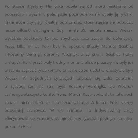
Po strzale Krystyny Flis piłka odbiła się od muru następnie od
poprzeczki i wyszła w pole, gdzie poza pole karne wybiły ją rywalki.
Takie akcje ożywiały lokalną publiczność, która starała się pobudzić
nasze piłkarki dopingiem. Gdy minęła 30. minuta meczu, Włoszki
wyraźnie podkręciły tempo, spychając nasz zespół do defensywy.
Przez kilka minut Polki były w opałach. Strzały Manueli Sciabica
i Rosanny Ventrigli obroniła Woźniak, a za chwilę Sciabica trafiła
w słupek. Polki przetrwały trudny moment, ale do przerwy nie były już
w stanie zagrozić rywalkom.Po zmianie stron nadal w ofensywie były
Włoszki. W dogodnych sytuacjach znalazły się Lidia Consolini,
w sytuacji sam na sam była Rosanna Ventriglia, ale Woźniak
zachowywała czyste konto. Trener Marcin Kasprowicz dokonał dwóch
zmian i nieco udało się opanować sytuację. W końcu Polki zaczęły
odważniej atakować. W 64. minucie na indywidualną akcję
zdecydowała się Araśniewicz, minęła trzy rywalki i pewnym strzałem
pokonała Belli.