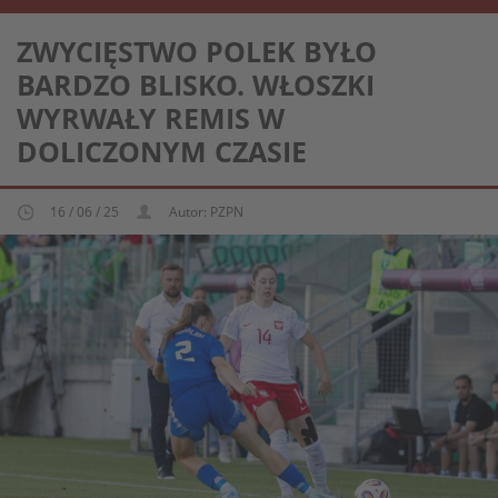
REPREZENTACJA KOBIECA U-19
ZWYCIĘSTWO POLEK BYŁO
BARDZO BLISKO. WŁOSZKI
WYRWAŁY REMIS W
DOLICZONYM CZASIE
16 / 06 / 25
Autor: PZPN