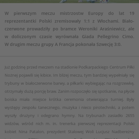
W pierwszym meczu mistrzostw Europy do lat 19
reprezentantki Polski zremisowały 1:1 z Włochami. Biało-
czerwone prowadziły po bramce Weroniki Araśniewicz, ale
w doliczonym czasie wyrównała Giada Pellegrino Cimo.
W drugim meczu grupy A Francja pokonała Szwecję 3:0.
Już godzinę przed meczem na stadionie Podkarpackiego Centrum Piłki
Nożnej pojawili się kibice. Im bliżej meczu, tym bardziej wypełniały się
trybuny w białoczerwone barwy, a piłkarki wybiegając na rozgrzewkę,
otrzymały dużą porcję braw. Zanim rozpoczęło się spotkanie, na płycie
boiska miała miejsce krótka ceremonia otwierająca turniej. Były
występy zespołu tanecznego, muzyka i nieco pirotechniki, a potem
wyszły drużyny i odegrano hymny. Na trybunach zasiadło 2655
widzów, wśród nich m. in. trenerka pierwszej reprezentacji Polski
kobiet Nina Patalon, prezydent Stalowej Woli Lucjusz Nadbereżny