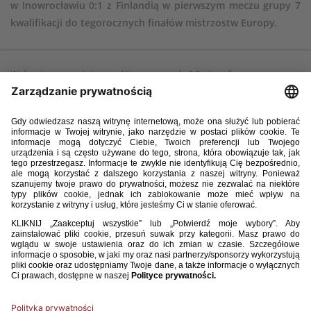
w Inowrocławiu 0:1 z Finlandią w pierwszym meczu grupy 7
kwalifikacji do tegorocznych finałów mistrzostw Europy.
W drugim meczu tej grupy Niemcy wygrały 2:0 z Izraelem.
Kolejne spotkanie Polki rozegrają 5 kwietnia o godzinie 12 w Toruniu
z Izraelem.
Biało-czerwone mają zapewniony udział w finałach ME (Polska jest
gospodarzem imprezy – mecze odbędą się w Rzeszowie, Stalowej Woli,
Mielcu i Tarnobrzegu).
2 kwietnia 2025, Inowrocław
Finlandia – Polska 1:0
Bramka: Aada Makela 9
Polska: 1. Julia Woźniak – 6. Iga Witkowska, 2. Oliwia Łapińska, 5. Emilia
Sobierajska (64, 20. Inez Sikora), 4. Magda Piekarska – 10. Maja