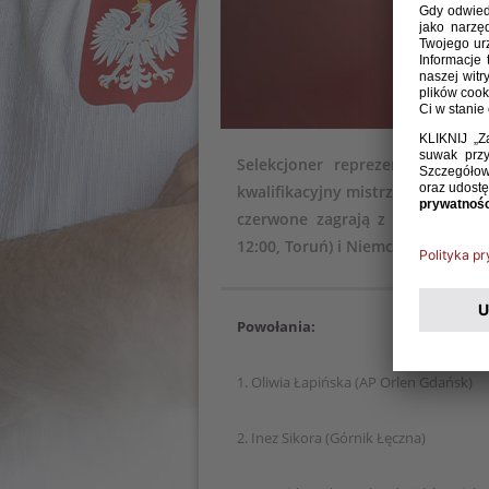
Selekcjoner reprezentacji Pols
kwalifikacyjny mistrzostw Europy
czerwone zagrają z Finlandią (2.
12:00, Toruń) i Niemcami (8.04, go
Powołania:
1. Oliwia Łapińska (AP Orlen Gdańsk)
2. Inez Sikora (Górnik Łęczna)