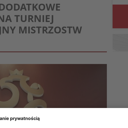
: DODATKOWE
A TURNIEJ
JNY MISTRZOSTW