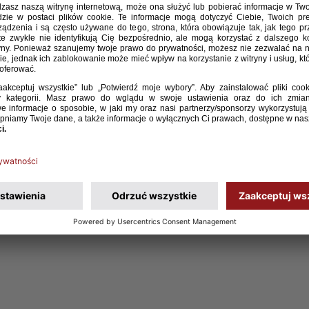
ki kobiet do lat 19 Marcin Kasprowicz na turniej
, w trybie dodatkowym dowołał 3 zawodniczki. Biało-
04, godz. 12:00, Inowrocław), Izraelem (5.04, godz.
dz. 12:00, Bydgoszcz).