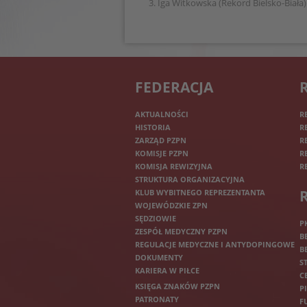
3. Iga Witkowska (Rekord Bielsko-Biała)
FEDERACJA
AKTUALNOŚCI
R
HISTORIA
R
ZARZĄD PZPN
R
KOMISJE PZPN
R
KOMISJA REWIZYJNA
R
STRUKTURA ORGANIZACYJNA
KLUB WYBITNEGO REPREZENTANTA
WOJEWÓDZKIE ZPN
SĘDZIOWIE
P
ZESPÓŁ MEDYCZNY PZPN
B
REGULACJE MEDYCZNE I ANTYDOPINGOWE
B
DOKUMENTY
S
KARIERA W PIŁCE
C
KSIĘGA ZNAKÓW PZPN
P
PATRONATY
F