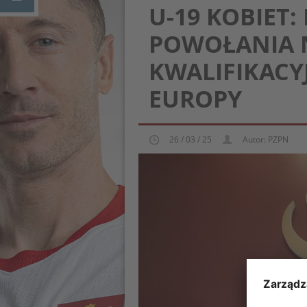
U-19 KOBIET
POWOŁANIA N
KWALIFIKACY
EUROPY
26 / 03 / 25
Autor: PZPN