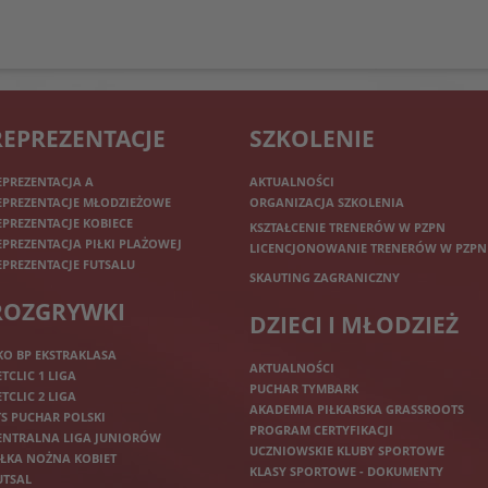
REPREZENTACJE
SZKOLENIE
EPREZENTACJA A
AKTUALNOŚCI
EPREZENTACJE MŁODZIEŻOWE
ORGANIZACJA SZKOLENIA
EPREZENTACJE KOBIECE
KSZTAŁCENIE TRENERÓW W PZPN
EPREZENTACJA PIŁKI PLAŻOWEJ
LICENCJONOWANIE TRENERÓW W PZPN
EPREZENTACJE FUTSALU
SKAUTING ZAGRANICZNY
ROZGRYWKI
DZIECI I MŁODZIEŻ
KO BP EKSTRAKLASA
AKTUALNOŚCI
ETCLIC 1 LIGA
PUCHAR TYMBARK
ETCLIC 2 LIGA
AKADEMIA PIŁKARSKA GRASSROOTS
TS PUCHAR POLSKI
PROGRAM CERTYFIKACJI
ENTRALNA LIGA JUNIORÓW
UCZNIOWSKIE KLUBY SPORTOWE
IŁKA NOŻNA KOBIET
KLASY SPORTOWE - DOKUMENTY
UTSAL