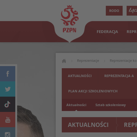
RODO
FEDERACJA
REPR
Reprezentacje
Reprezentacje ko
Europy
AKTUALNOŚCI
REPREZENTACJA A
PLAN AKCJI SZKOLENIOWYCH
Aktualności
Sztab szkoleniowy
AKTUALNOŚCI
REP