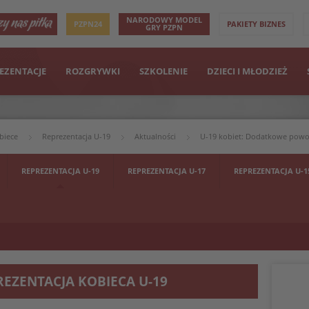
NARODOWY MODEL
PZPN24
PAKIETY BIZNES
GRY PZPN
EZENTACJE
ROZGRYWKI
SZKOLENIE
DZIECI I MŁODZIEŻ
biece
Reprezentacja U-19
Aktualności
U-19 kobiet: Dodatkowe powoła
REPREZENTACJA U-19
REPREZENTACJA U-17
REPREZENTACJA U-1
REZENTACJA KOBIECA U-19