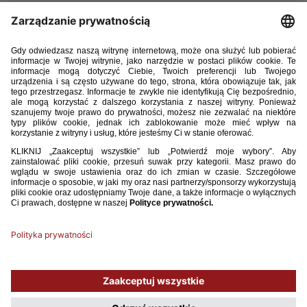
9. Zuzanna Grzywińska (KKS Czarni Antrans Sosnowiec)
10. Zuzanna Witek (KKS Czarni Antrans Sosnowiec)
11. Emilia Sobierajska (Pogoń Dekpol Tczew)
12. Zofia Pagowska (UKS SMS Łódź)
13. Maja Zielińska (VFL Wolfsburg)
14. Gabriela Lewicka (WKS Śląsk Wrocław)
15. Paulina Guzik (WKS Śląsk Wrocław)
16. Hanna Wieczerzak (WKS Śląsk Wrocław)
17. Kinga Wyrwas (WKS Śląsk Wrocław)
Używamy plików cookies, aby ułatwić Ci korzystanie z naszego serwisu
oraz do celów statystycznych. Jeśli nie blokujesz tych plików, to zgadzasz