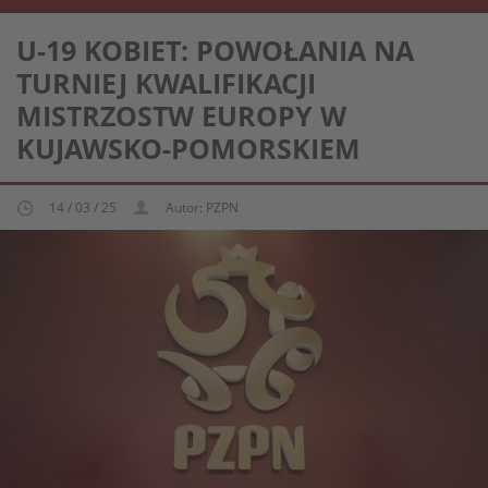
REPREZENTACJA KOBIECA U-19
U-19 KOBIET: POWOŁANIA NA
TURNIEJ KWALIFIKACJI
MISTRZOSTW EUROPY W
KUJAWSKO-POMORSKIEM
14 / 03 / 25
Autor: PZPN