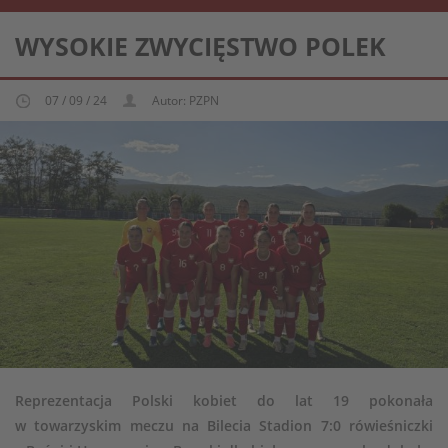
REPREZENTACJA KOBIECA U-19
WYSOKIE ZWYCIĘSTWO POLEK
07 / 09 / 24
Autor: PZPN
Reprezentacja Polski kobiet do lat 19 pokonała
w towarzyskim meczu na Bilecia Stadion 7:0 rówieśniczki