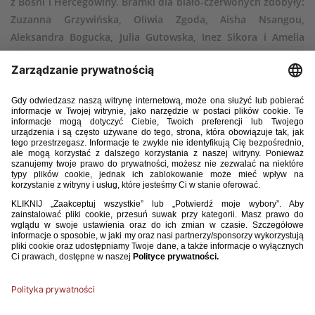
z Bośni i Hercegowiny. Bramki dla biało-czerwonych zdobyły:
Zuzanna Grzywińska, Oliwia Zgoda, Aisha Nsangou,
Aleksandra Bogucka, Julia Gutowska, Inez Sikora i Amelia
Majtczak.
Polska WU-19 – Bośnia i Hercegowina WU-19 7:0 (3:0)
Bramki:
Zuzanna Grzywińska 3, Oliwia Zgoda 7, Aisha Nsangou 45,
Aleksandra Bogucka 80, Julia Gutowska 81, Inez Sikora 82, Amelia
Majtczak 83
Polska:
1. Sandra Urbańczyk (82’ 12. Zuzanna Błaszczyk), 14. Jagoda
Cyraniak (23. Emilia Walczak), 5. Emilia Sobierajska (70’ 2. Monika
Poniedziałek), 4. Alicja Bednarek ( 70’ 13. Klaudia Kiełczewska), 11.
Paulina Guzik (46’ 3. Julia Przybył), 18. Magdalena Półrolniczak (60’ 10.
Katarzyna Musiałowska), 8. Anna Krakowiak (46’ 6. Zofia Dubiel), 7.
Gabriela Lewicka (60’ 20. Inez Sikora), 21. Oliwia Zgoda(46’ 18. Amelia