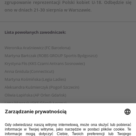
zgrupowanie reprezentacji Polski kobiet U-18. Odbędzie się
ono w dniach 21-30 sierpnia w Warszawie.
Lista powołanych zawodniczek:
Weronika Araśniewicz (FC Barcelona)
Martyna Bartczak (ROBS GROUP Sportis Bydgoszcz)
Krystyna Flis (KKS Czarni Antrans Sosnowiec)
Anna Gnidula (Connecticut)
Martyna Kośmińska (Legia Ladies)
Aleksandra Kuśmierczyk (Pogoń Szczecin)
Oliwia Łapińska (AP Orlen Gdańsk)
Lena Marczak (GKS Górnik Łęczna)
Julia Ostrowska (GKS Górnik Łęczna)
Zofia Pągowska (UKS SMS Łódź)
Magda Piekarska (BTS Rekord Bielsko-Biała)
Anna Potrykus (UKS SMS Łódź)