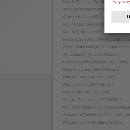
Klaudia Zielińska (Górnik Łęczna)
Alicja Piechocka (KKPK Medyk Konin)
Gabriela Kędzia (KKP Stomilanki Olszty
Paulina Czechowska (KKS Czarni Sosno
Klaudia Tobiczyk (KKS Czarni Sosnowie
Roksana Gulec (KS SWD Wodzisław Śląs
Amelia Bińkowska (MKS Olimpia Szczec
Agnieszka Glinka (UKS SMS Łódź)
Gabriela Grzybowska (UKS SMS Łódź)
Nadia Krezyman (UKS SMS Łódź)
Justyna Libera (UKS SMS Łódź)
Oliwia Macała (UKS SMS Łódź)
Oliwia Silny (UKS SMS Łódź)
Wiktoria Zieniewicz (UKS SMS Łódź)
Paulina Tomasiak (UKS 3 Staszkówka Je
Aleksandra Dudziak (WKS Śląsk Wrocła
Klaudia Homa (WKS Śląsk Wrocław)