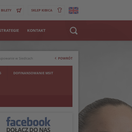
BILETY
SKLEP KIBICA
STRATEGIE
KONTAKT
Strona WWW
>
Klub
rupowanie w Siedlcach
POWRÓT
Zawodnik
5
DOFINANSOWANIE MSIT