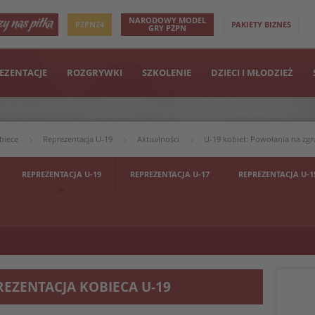
NARODOWY MODEL
PZPN24
PAKIETY BIZNES
GRY PZPN
EZENTACJE
ROZGRYWKI
SZKOLENIE
DZIECI I MŁODZIEŻ
biece
Reprezentacja U-19
Aktualności
U-19 kobiet: Powołania na zg
REPREZENTACJA U-19
REPREZENTACJA U-17
REPREZENTACJA U-1
REZENTACJA KOBIECA U-19