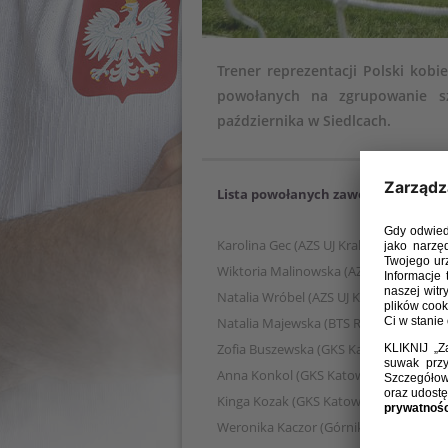
Trener reprezentacji Polski kobi
powołanych na zgrupowanie sz
października w Siedlcach.
Lista powołanych zawodniczek:
Karolina Gec (AZS UJ Kraków)
Wiktoria Malinowska (AZS UJ Kraków)
Natalia Wróbel (AZS UJ Kraków)
Natalia Majewska (BTS Rekord Bielsko-B
Zofia Buszewska (GKS Katowice)
Anna Konkol (GKS Katowice)
Kinga Kozak (GKS Katowice)
Weronika Kaczor (Górnik Łęczna)