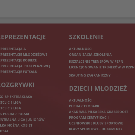
REPREZENTACJE
SZKOLENIE
EPREZENTACJA A
AKTUALNOŚCI
EPREZENTACJE MŁODZIEŻOWE
ORGANIZACJA SZKOLENIA
EPREZENTACJE KOBIECE
KSZTAŁCENIE TRENERÓW W PZPN
EPREZENTACJA PIŁKI PLAŻOWEJ
LICENCJONOWANIE TRENERÓW W PZPN
EPREZENTACJE FUTSALU
SKAUTING ZAGRANICZNY
ROZGRYWKI
DZIECI I MŁODZIEŻ
KO BP EKSTRAKLASA
AKTUALNOŚCI
ETCLIC 1 LIGA
PUCHAR TYMBARK
ETCLIC 2 LIGA
AKADEMIA PIŁKARSKA GRASSROOTS
TS PUCHAR POLSKI
PROGRAM CERTYFIKACJI
ENTRALNA LIGA JUNIORÓW
UCZNIOWSKIE KLUBY SPORTOWE
IŁKA NOŻNA KOBIET
KLASY SPORTOWE - DOKUMENTY
UTSAL