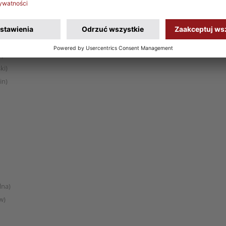
n)
wiec)
c)
ki)
in)
lna)
w)