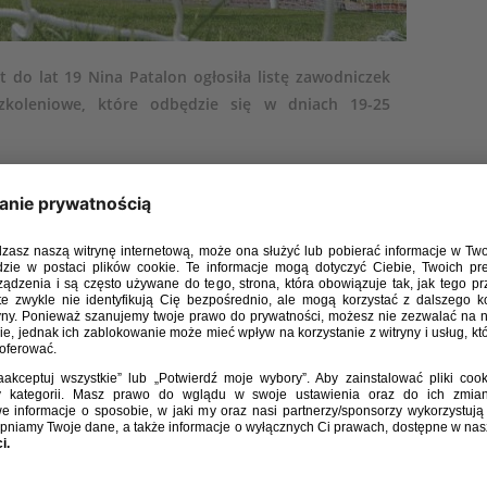
et do lat 19 Nina Patalon ogłosiła listę zawodniczek
koleniowe, które odbędzie się w dniach 19-25
iała)