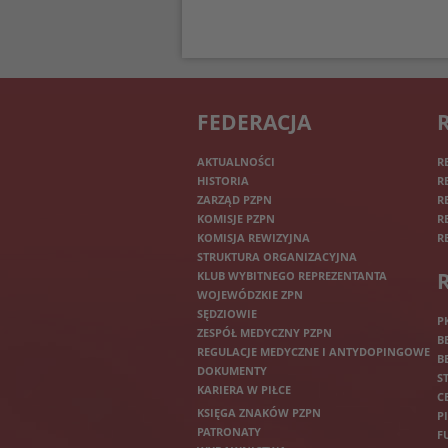
FEDERACJA
AKTUALNOŚCI
R
HISTORIA
R
ZARZĄD PZPN
R
KOMISJE PZPN
R
KOMISJA REWIZYJNA
R
STRUKTURA ORGANIZACYJNA
KLUB WYBITNEGO REPREZENTANTA
WOJEWÓDZKIE ZPN
SĘDZIOWIE
P
ZESPÓŁ MEDYCZNY PZPN
B
REGULACJE MEDYCZNE I ANTYDOPINGOWE
B
DOKUMENTY
S
KARIERA W PIŁCE
C
KSIĘGA ZNAKÓW PZPN
P
PATRONATY
F