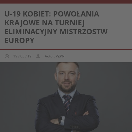
REPREZENTACJA KOBIECA U-19
U-19 KOBIET: POWOŁANIA
KRAJOWE NA TURNIEJ
ELIMINACYJNY MISTRZOSTW
EUROPY
19 / 03 / 19
Autor: PZPN