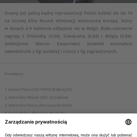
Znamy już pełną kadrę reprezentacji Polski kobiet do lat 19
na turniej Elite Round eliminacji mistrzostw Europy, który
w dniach 4-9 kwietnia odbędzie się w Belgii. Biało-czerwone
zagrają z Finlandią (3.04), Szwajcarią (6.04) i Belgią (9.04).
Selekcjoner Marcin Kasprowicz powołał szesnaście
zawodniczek z ligi polskiej i cztery z lig zagranicznych.
Powołane:
1. Jessica Pluta (AZS PWSZ Wałbrzych)
2. Weronika Wójcik (AZS UJ Kraków)
3. Weronika Rekus (Borussia Bocholt)
4. Laura Rekus (Borussia Bocholt)
5. Joanna Węcławek (Czarni Sosnowiec)
6. Alexis Legowski (FC Stars of Massachusetts)