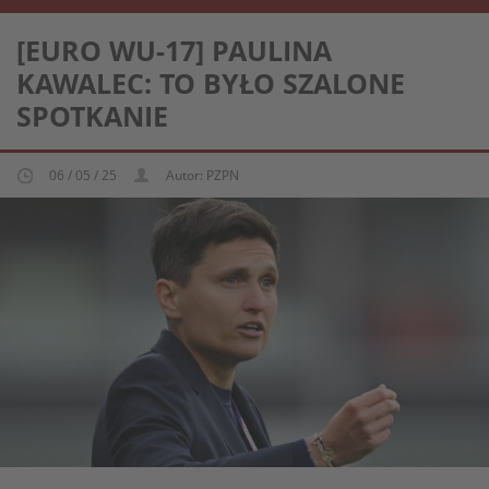
REPREZENTACJA KOBIECA U-17
[EURO WU-17] PAULINA
KAWALEC: TO BYŁO SZALONE
SPOTKANIE
06 / 05 / 25
Autor: PZPN