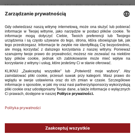
Mieliśmy zupełnie inny plan, ale nie udało się go zrealizować. Przed
nami dokładna analiza, ale myślę, że dziewczyny nieco mentalnie nie
uniosły tego spotkania. Z jednej strony to rozumiem, z drugiej nie, bo
wiem, na co je stać, jak potrafią grać w piłkę. Mieliśmy zupełnie inne
oczekiwania, jednak zaczęło się bardzo źle i nie zareagowaliśmy na to,
jak należy. Dopiero w drugiej połowie zagraliśmy lepiej. Zawodniczki
wyszły po przerwie z otwartą głową, z luzem, którego brakowało nam
od początku spotkania. Było widać, że funkcjonują inaczej, podejmują
lepsze decyzje – dodała sterniczka polskiej kadry.
– Rozegraliśmy dwie zupełnie różne połowy, ale to też pokazuje, że
zawodniczki wchodzące z ławki rezerwowych wnoszą na boisko sporo
jakości. W kolejnym meczu musimy udowodnić, że potrafimy grać
w piłkę. To, że odrabialiśmy straty i nie poddawaliśmy się, świadczy
o tym, że dziewczyny mają charakter. Na pewno wyciągniemy z tego
spotkania także pozytywne wnioski. Przed nami kolejne, trudne mecze
i musimy wspiąć się na wyżyny – zakończyła selekcjonerka kadry U-17.
Używamy plików cookies, aby ułatwić Ci korzystanie z naszego serwisu