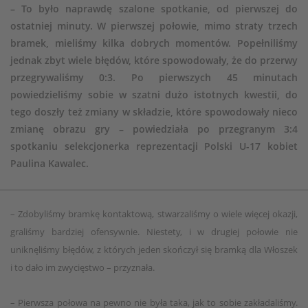
– To było naprawdę szalone spotkanie, od pierwszej do
ostatniej minuty. W pierwszej połowie, mimo straty trzech
bramek, mieliśmy kilka dobrych momentów. Popełniliśmy
jednak zbyt wiele błędów, które spowodowały, że do przerwy
przegrywaliśmy 0:3. Po pierwszych 45 minutach
powiedzieliśmy sobie w szatni dużo istotnych kwestii, do
tego doszły też zmiany w składzie, które spowodowały nieco
zmianę obrazu gry – powiedziała po przegranym 3:4
spotkaniu selekcjonerka reprezentacji Polski U-17 kobiet
Paulina Kawalec.
– Zdobyliśmy bramkę kontaktową, stwarzaliśmy o wiele więcej okazji,
graliśmy bardziej ofensywnie. Niestety, i w drugiej połowie nie
uniknęliśmy błędów, z których jeden skończył się bramką dla Włoszek
i to dało im zwycięstwo – przyznała.
– Pierwsza połowa na pewno nie była taka, jak to sobie zakładaliśmy.