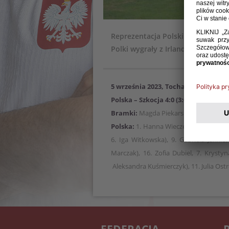
Reprezentacja Polski kobiet do la
Polki wygrały z Irlandią, Portugali
5 września 2023, Tocha
Polska – Szkocja 4:0 (3:0)
Bramki:
Magda Piekarska 2, Wiktoria A
Polska:
1. Hanna Wieczerzak – 5. Emilia
6. Iga Witkowska), 9. Gabriela Jankie
Marczak), 16. Zofia Dubiel, 7. Krystyn
Aleksandra Kuśmierczyk), 11. Julia Ostr