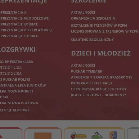
REPREZENTACJE
SZKOLENIE
EPREZENTACJA A
AKTUALNOŚCI
EPREZENTACJE MŁODZIEŻOWE
ORGANIZACJA SZKOLENIA
EPREZENTACJE KOBIECE
KSZTAŁCENIE TRENERÓW W PZPN
EPREZENTACJA PIŁKI PLAŻOWEJ
LICENCJONOWANIE TRENERÓW W PZPN
EPREZENTACJE FUTSALU
SKAUTING ZAGRANICZNY
ROZGRYWKI
DZIECI I MŁODZIEŻ
KO BP EKSTRAKLASA
AKTUALNOŚCI
ETCLIC 1 LIGA
PUCHAR TYMBARK
ETCLIC 2 LIGA
AKADEMIA PIŁKARSKA GRASSROOTS
TS PUCHAR POLSKI
PROGRAM CERTYFIKACJI
ENTRALNA LIGA JUNIORÓW
UCZNIOWSKIE KLUBY SPORTOWE
IŁKA NOŻNA KOBIET
KLASY SPORTOWE - DOKUMENTY
UTSAL
IŁKA NOŻNA PLAŻOWA
ICENCJE KLUBOWE