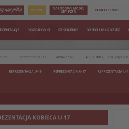
NARODOWY MODEL
PZPN24
PAKIETY BIZNES
GRY PZPN
EZENTACJE
ROZGRYWKI
SZKOLENIE
DZIECI I MŁODZIEŻ
biece
Reprezentacja U-17
Aktualności
[U-17 KOBIET] Polki wygrały tu
REPREZENTACJA U-19
REPREZENTACJA U-17
REPREZENTACJA U-1
REZENTACJA KOBIECA U-17