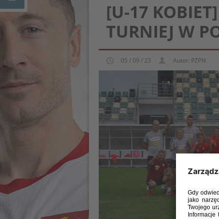
[U-17 KOBIET
TURNIEJ W P
05 / 09 / 23
Autor: PZPN