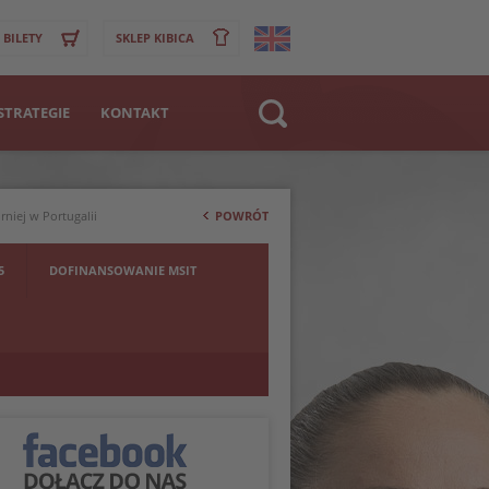
BILETY
SKLEP KIBICA
STRATEGIE
KONTAKT
Strona WWW
>
Klub
rniej w Portugalii
POWRÓT
Zawodnik
5
DOFINANSOWANIE MSIT