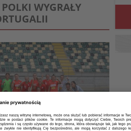
] POLKI WYGRAŁY
ORTUGALII