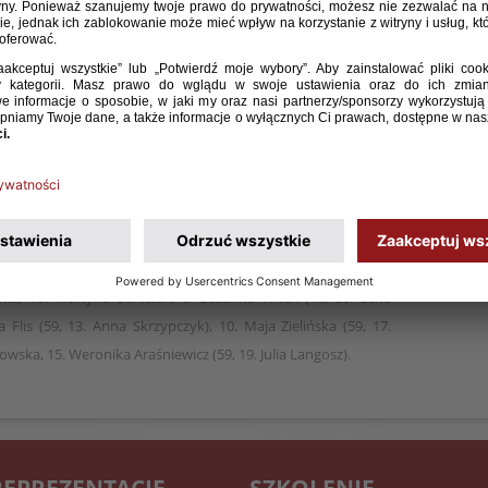
t 17 zwyciężyła w towarzyskim turnieju w Portugalii.
ą oraz Szkocją.
raśniewicz 13, Martyna Bartczak 44, Lena Marczak 64.
 Sobierajska (81, 2. Oliwia Łapińska), 4. Magda Piekarska (59,
wicz, 18. Martyna Bartczak, 8. Zuzanna Witek (46, 20. Lena
a Flis (59, 13. Anna Skrzypczyk), 10. Maja Zielińska (59, 17.
owska, 15. Weronika Araśniewicz (59, 19. Julia Langosz).