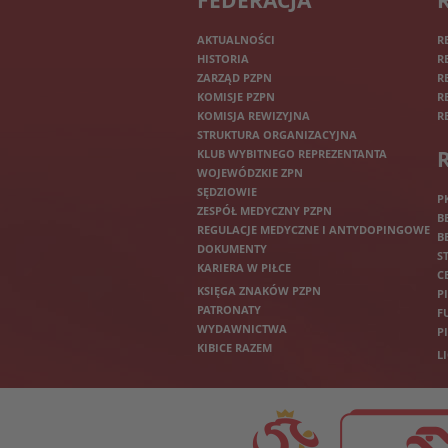
FEDERACJA
AKTUALNOŚCI
R
HISTORIA
R
ZARZĄD PZPN
R
KOMISJE PZPN
R
KOMISJA REWIZYJNA
R
STRUKTURA ORGANIZACYJNA
KLUB WYBITNEGO REPREZENTANTA
WOJEWÓDZKIE ZPN
SĘDZIOWIE
P
ZESPÓŁ MEDYCZNY PZPN
B
REGULACJE MEDYCZNE I ANTYDOPINGOWE
B
DOKUMENTY
S
KARIERA W PIŁCE
C
KSIĘGA ZNAKÓW PZPN
P
PATRONATY
F
WYDAWNICTWA
P
KIBICE RAZEM
L