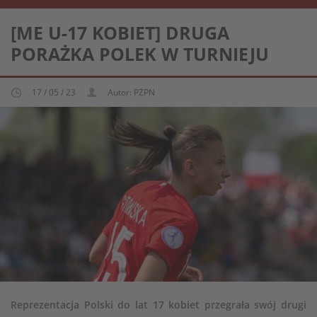
REPREZENTACJA KOBIECA U-17
[ME U-17 KOBIET] DRUGA
PORAŻKA POLEK W TURNIEJU
17 / 05 / 23
Autor: PZPN
Reprezentacja Polski do lat 17 kobiet przegrała swój drugi