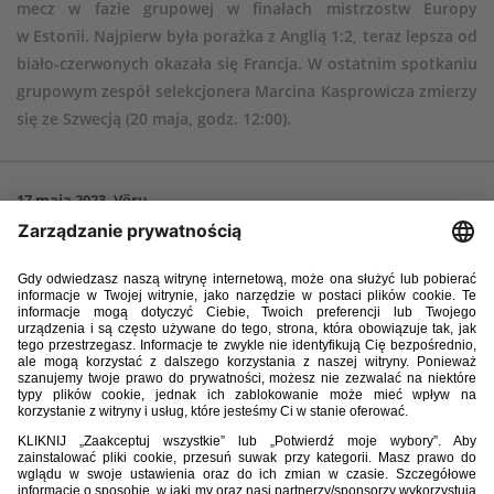
mecz w fazie grupowej w finałach mistrzostw Europy
w Estonii. Najpierw była porażka z Anglią 1:2, teraz lepsza od
biało-czerwonych okazała się Francja. W ostatnim spotkaniu
grupowym zespół selekcjonera Marcina Kasprowicza zmierzy
się ze Szwecją (20 maja, godz. 12:00).
17 maja 2023, Võru
Polska – Francja 0:3 (0:1)
Bramki
: Liana Joseph 37, Naolia Traoré 70, Maeline Mendy 84
Polska
: 12. Julia Woźniak – 2. Dominika Szkwarek, 13. Klaudia
Kiełczewska, 14. Jagoda Cyraniak – 7. Gabriela Lewicka (67, 20. Inez
Sikora), 6. Magdalena Półrolniczak (87, 5. Iga Witkowska), 17. Zofia
Dubiel (67, 3. Zuzanna Witek), 19. Weronika Araśniewicz, 11. Paulina
Guzik (67, 18. Wiktoria Kuprowska) – 15. Julia Gutowska (46, 10. Kinga
Wyrwas), 16. Zuzanna Grzywińska.
Francja
: 1. Alyssa Fernandes – 2. Céleste Delcroix (46, 3. Taëryne Job),
5. Wassa Sangaré, 15. Célia Delaby, 4. Marie Mulot – 14. Élisa Rambaud