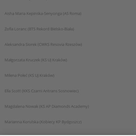
Aisha Maria Kepinska-Senyonga (AS Roma)
Zofia Loranc (BTS Rekord Bielsko-Biała)
Aleksandra Siorek (CWKS Resovia Rzeszów)
Małgorzata Kruczek (KS UJ Kraków)
Milena Połeć (KS UJ Kraków)
Ella Scott (KKS Czarni Antrans Sosnowiec)
Magdalena Nowak (KS AP Diamonds Academy)
Marianna Korulska (Kobiecy KP Bydgoszcz)