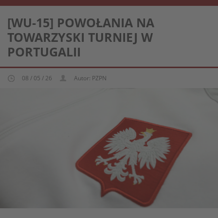
REPREZENTACJA KOBIECA U-15
[WU-15] POWOŁANIA NA
TOWARZYSKI TURNIEJ W
PORTUGALII
08 / 05 / 26
Autor: PZPN