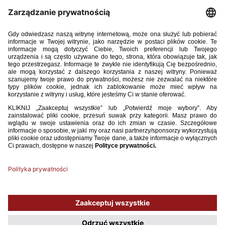
Maria Mrozik (Kobiecy KP Bydgoszcz)
Wiktoria Walukiewicz (Kobiecy KP Bydgoszcz)
Justyna Kądziela (Medyk Konin)
Katarzyna Oświęcimka (TS Iskra Tarnów)
Aleksandra Słowik (TS Iskra Tarnów)
Magdalena Kaźmierczak (UKS SMS Łódź)
Joanna Sołtysik (UKS SMS Łódź)
Martyna Dembowska (WKS Śląsk Wrocław)
Zuzanna Jędrzejczyk (WKS Śląsk Wrocław)
Używamy plików cookies, aby ułatwić Ci korzystanie z naszego serwisu
oraz do celów statystycznych. Jeśli nie blokujesz tych plików, to zgadzasz