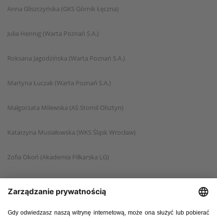
Anna Gliszczyńska (GKS Górnik Łęczna)
Julia Hennig (Warta Poznań S.A.)
Roksana Jagodzińska (Warta Poznań S.A.)
Martyna Łuczak (Warta Poznań S.A.)
Małgorzata Milewska (AS Stomil Olsztyn)
Katarzyna Musiałowska (WKS Śląsk Wrocław)
Zofia Okoń (Akademia Piłkarska LG)
Jagoda Ostrowska (WKS Śląsk Wrocław)
Magdalena Półrolniczak (WKS Śląsk Wrocław)