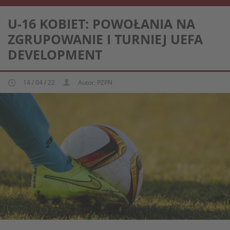
REPREZENTACJA KOBIECA U-15
U-16 KOBIET: POWOŁANIA NA
ZGRUPOWANIE I TURNIEJ UEFA
DEVELOPMENT
14 / 04 / 22
Autor: PZPN