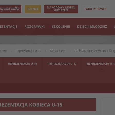
NARODOWY MODEL
PZPN24
PAKIETY BIZNES
GRY PZPN
EZENTACJE
ROZGRYWKI
SZKOLENIE
DZIECI I MŁODZIEŻ
biece
Reprezentacja U-15
Aktualności
[U-15 KOBIET] Powołania na z
REPREZENTACJA U-19
REPREZENTACJA U-17
REPREZENTACJA U-1
REZENTACJA KOBIECA U-15