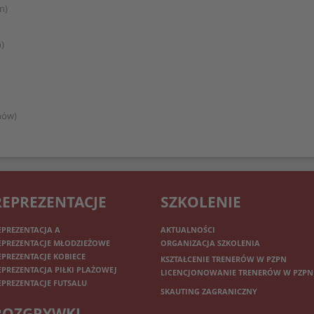
czecin)
n)
anów)
REPREZENTACJE
SZKOLENIE
EPREZENTACJA A
AKTUALNOŚCI
EPREZENTACJE MŁODZIEŻOWE
ORGANIZACJA SZKOLENIA
EPREZENTACJE KOBIECE
KSZTAŁCENIE TRENERÓW W PZPN
EPREZENTACJA PIŁKI PLAŻOWEJ
LICENCJONOWANIE TRENERÓW W PZPN
EPREZENTACJE FUTSALU
SKAUTING ZAGRANICZNY
ROZGRYWKI