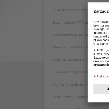
Zofia Okoń (AP LOTOS Gdańsk)
Zuzanna Darol (APT Poznań)
Amelia Kowalczyk (ISF Pogoń Barlinek)
Nina Budzińska (KKPK Medyk POLOmar
Wiktoria Ćwik (KKPK Medyk POLOmark
Julia Konieczna (KKPK Medyk POLOmar
Monika Poniedziałek (KKPK Medyk PO
Zofia Budasz (KP Warta Poznań)