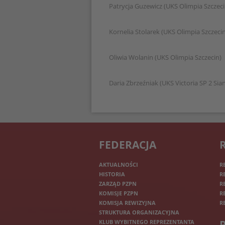
Patrycja Guzewicz (UKS Olimpia Sz
Kornelia Stolarek (UKS Olimpia Szczeci
Oliwia Wolanin (UKS Olimpia Szczecin)
Daria Zbrzeźniak (UKS Victoria SP 2 Si
FEDERACJA
AKTUALNOŚCI
R
HISTORIA
R
ZARZĄD PZPN
R
KOMISJE PZPN
R
KOMISJA REWIZYJNA
R
STRUKTURA ORGANIZACYJNA
KLUB WYBITNEGO REPREZENTANTA