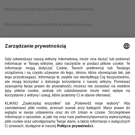
Martyna Leszczyńska (LKS Rolnik Biedrzychowice)
Martyna Małolepsza (LKS Rolnik Biedrzychowice)
Julia Ilczuk (Perły Lublin)
Wiktoria Węgierak (Perły Lublin)
Kornelia Zając (Perły Lublin)
Maja Cieślik (UKS Pionier PSW Biała Podlaska)
Oliwia Poręba (UKS Pionier PSW Biała Podlaska)
Milena Rożnowicz (UKS Pionier PSW Biała Podlaska)
Julia Baron (UKS Unia Opole)