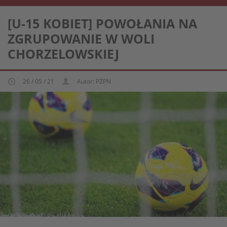
REPREZENTACJA KOBIECA U-15
[U-15 KOBIET] POWOŁANIA NA
ZGRUPOWANIE W WOLI
CHORZELOWSKIEJ
26 / 05 / 21
Autor: PZPN