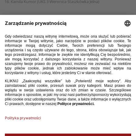
16. Kamila Kumor (UKS 3 Weronica Staszkówka Jelna)
17. Oliwia Druch (UKS SMS Łódź)
18. Wiktoria Karolska (UKS SMS Łódź)
19. Klaudia Kiełczewska (UKS SMS Łódź)
20. Sandra Kowalska (UKS SMS Łódź)
21. Julianna Kutkowska (UKS SMS Łódź)
22. Amelia Majtczak (UKS SMS Łódź)
23. Inez Sikora (UKS SMS Łódź)
24. Paulina Żegota (UKS SMS Łódź)