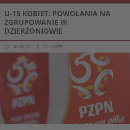
REPREZENTACJA KOBIECA U-15
U-15 KOBIET: POWOŁANIA NA
ZGRUPOWANIE W
DZIERŻONIOWIE
30 / 04 / 21
Autor: PZPN