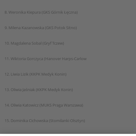
8. Weronika Kiepura (GKS Górnik Łęczna)
9. Milena Kazanowska (GKS Potok Sitno)
10. Magdalena Sobal (Gryf Tczew)
11. Wiktoria Gorczyca (Hanover Harps-Carlow
12. Liwia Lizik (KKPK Medyk Konin)
13. Oliwia Jaśniak (KKPK Medyk Konin)
14. Oliwia Katowicz (MUKS Praga Warszawa)
15. Dominika Cichowska (Stomilanki Olsztyn)