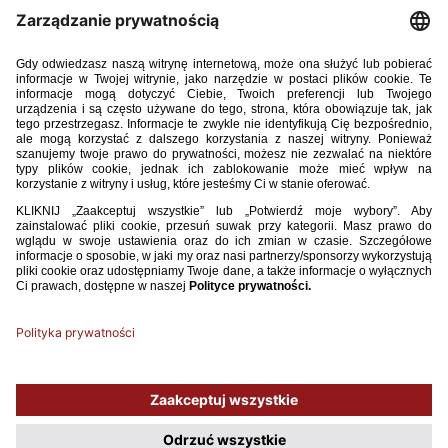
16. Julia Kolis (SMS Łódź)
17. Katja Skupień (SWD Wodzisław Śląski)
18. Julia Krzyżok (TS ROW Rybnik)
19. Wiktoria Berestecka (UKS Orzeł 2010 Wałcz)
20. Paulina Sokulska (UKS 3 Staszkówka Jelna)
21. Aleksandra Cygan (UKS 3 Staszkówka Jelna)
22. Olga Fiedorczuk Włókniarz Białystok)
23. Urszula Onoszko (Włókniarz Białystok)
24. Patrycja Kozarzewska (Ząbkovia Ząbki)
Używamy plików cookies, aby ułatwić Ci korzystanie z naszego serwisu
oraz do celów statystycznych. Jeśli nie blokujesz tych plików, to zgadzasz