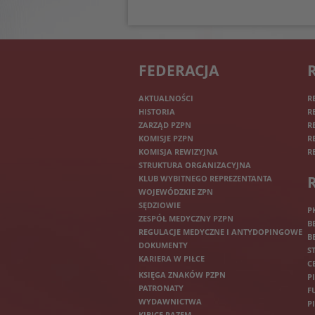
FEDERACJA
AKTUALNOŚCI
R
HISTORIA
R
ZARZĄD PZPN
R
KOMISJE PZPN
R
KOMISJA REWIZYJNA
R
STRUKTURA ORGANIZACYJNA
KLUB WYBITNEGO REPREZENTANTA
WOJEWÓDZKIE ZPN
SĘDZIOWIE
P
ZESPÓŁ MEDYCZNY PZPN
B
REGULACJE MEDYCZNE I ANTYDOPINGOWE
B
DOKUMENTY
S
KARIERA W PIŁCE
C
KSIĘGA ZNAKÓW PZPN
P
PATRONATY
F
WYDAWNICTWA
P
KIBICE RAZEM