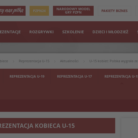
NARODOWY MODEL
PZPN24
PAKIETY BIZNES
GRY PZPN
EZENTACJE
ROZGRYWKI
SZKOLENIE
DZIECI I MŁODZIEŻ
biece
Reprezentacja U-15
Aktualności
U-15 kobiet: Polska wygrała ze
REPREZENTACJA U-19
REPREZENTACJA U-17
REPREZENTACJA U-1
REZENTACJA KOBIECA U-15