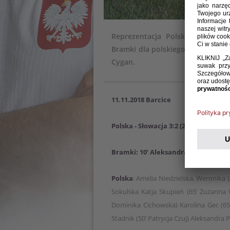
Reprezentacja Polski kobiet d
Bramki dla polskiego zespołu zdo
Cygan.
11.11.2018 Barcice
Polska - Słowacja 3:2 (2:1)
Bramki: 10’ Aleksandra Posiewka 26
Polska
: Amelia Niedzielska, Weronika
Sokulska Katja Skupień (65’ Zuzanna W
Dominika Cichowska) Karolina Gec (65’
Stadnik (50’ Patrycja Czuj) Aleksandra