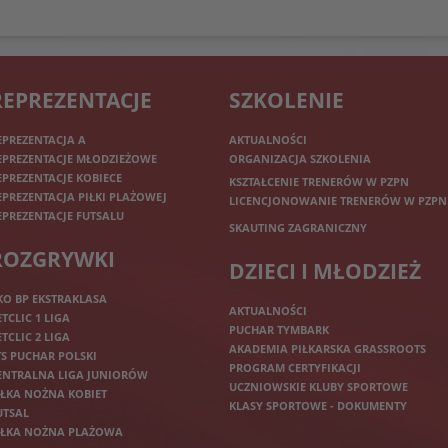
REPREZENTACJE
SZKOLENIE
EPREZENTACJA A
AKTUALNOŚCI
EPREZENTACJE MŁODZIEŻOWE
ORGANIZACJA SZKOLENIA
EPREZENTACJE KOBIECE
KSZTAŁCENIE TRENERÓW W PZPN
EPREZENTACJA PIŁKI PLAŻOWEJ
LICENCJONOWANIE TRENERÓW W PZPN
EPREZENTACJE FUTSALU
SKAUTING ZAGRANICZNY
ROZGRYWKI
DZIECI I MŁODZIEŻ
KO BP EKSTRAKLASA
AKTUALNOŚCI
ETCLIC 1 LIGA
PUCHAR TYMBARK
ETCLIC 2 LIGA
AKADEMIA PIŁKARSKA GRASSROOTS
TS PUCHAR POLSKI
PROGRAM CERTYFIKACJI
ENTRALNA LIGA JUNIORÓW
UCZNIOWSKIE KLUBY SPORTOWE
IŁKA NOŻNA KOBIET
KLASY SPORTOWE - DOKUMENTY
UTSAL
IŁKA NOŻNA PLAŻOWA