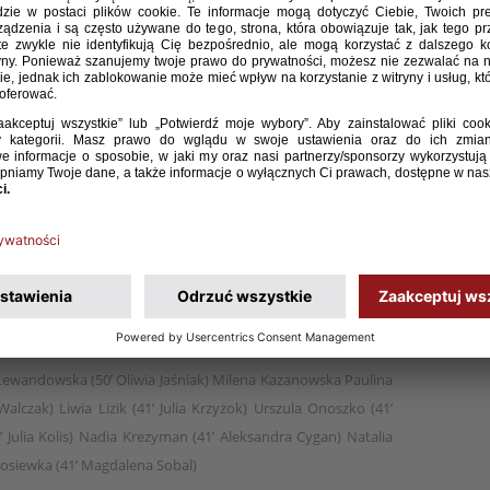
o lat 15 pokonała w meczu towarzyskim Słowację.
były Aleksandra Posiewka, Karolina Gec, Aleksandra
’ Karolina Gec 45’ Aleksandra Cygan
 Lewandowska (50’ Oliwia Jaśniak) Milena Kazanowska Paulina
alczak) Liwia Lizik (41’ Julia Krzyżok) Urszula Onoszko (41’
 Julia Kolis) Nadia Krezyman (41’ Aleksandra Cygan) Natalia
 Posiewka (41’ Magdalena Sobal)