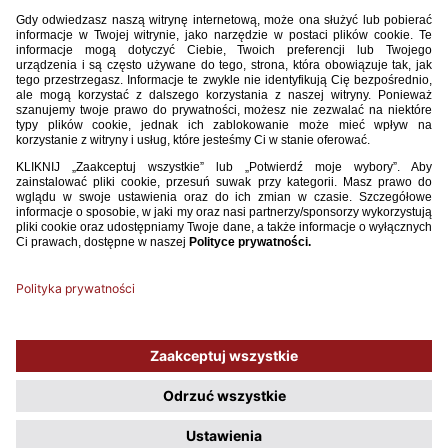
Szymon Licznerski (KS Constract Lubawa) otrzymał
dodatkowe powołanie do reprezentacji Polski w futsalu na
towarzyskie starcie z Francją. Spotkanie odbędzie się 11
kwietnia o godzinie 20:00 w Aixen-Provence.
Używamy plików cookies, aby ułatwić Ci korzystanie z naszego serwisu
oraz do celów statystycznych. Jeśli nie blokujesz tych plików, to zgadzasz
się na ich użycie oraz zapisanie w pamięci urządzenia. Pamiętaj, że
możesz samodzielnie zarządzać cookies, zmieniając ustawienia
przeglądarki.
Polityka plików Cookies.