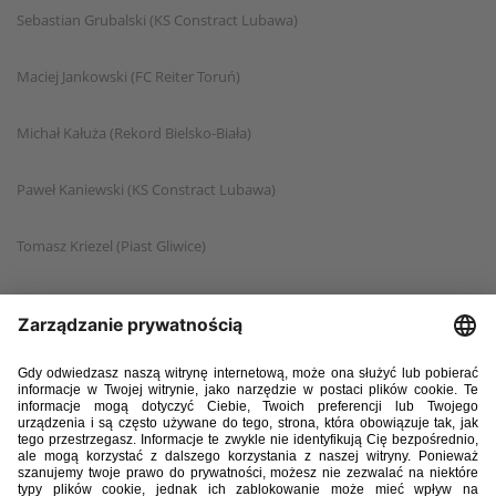
Sebastian Grubalski (KS Constract Lubawa)
Maciej Jankowski (FC Reiter Toruń)
Michał Kałuża (Rekord Bielsko-Biała)
Paweł Kaniewski (KS Constract Lubawa)
Tomasz Kriezel (Piast Gliwice)
Sebastian Leszczak (BSF ABJ Powiat Bochnia)
Mateusz Madziąg (We-Met Gmina Sierakowice)
Kacper Pawlus (Rekord Bielsko-Biała)
Rajmund Siecla (GI Malepszy Leszno)