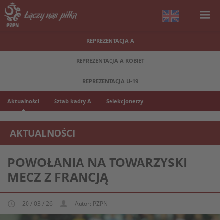
REPREZENTACJA A
REPREZENTACJA A KOBIET
REPREZENTACJA U-19
Aktualności
Sztab kadry A
Selekcjonerzy
AKTUALNOŚCI
REPREZENTACJA FUTSALU A
POWOŁANIA NA TOWARZYSKI
MECZ Z FRANCJĄ
20 / 03 / 26
Autor: PZPN