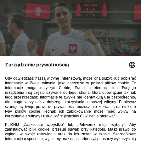
Trener reprezentacji Polski w futsalu Błażej Korczyński
poinformował o dodatkowych powołaniach na zgrupowanie
na Majorce, w ramach którego zostanie rozegrany
towarzyski dwumecz z drużyną Palma Futsal (14 stycznia,
16:00; 16 stycznia, 16:00).
Powołani zawodnicy: