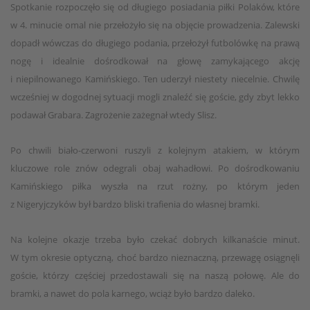
Spotkanie rozpoczęło się od długiego posiadania piłki Polaków, które
w 4. minucie omal nie przełożyło się na objęcie prowadzenia. Zalewski
dopadł wówczas do długiego podania, przełożył futbolówkę na prawą
nogę i idealnie dośrodkował na głowę zamykającego akcję
i niepilnowanego Kamińskiego. Ten uderzył niestety niecelnie. Chwilę
wcześniej w dogodnej sytuacji mogli znaleźć się goście, gdy zbyt lekko
podawał Grabara. Zagrożenie zażegnał wtedy Slisz.
Po chwili biało-czerwoni ruszyli z kolejnym atakiem, w którym
kluczowe role znów odegrali obaj wahadłowi. Po dośrodkowaniu
Kamińskiego piłka wyszła na rzut rożny, po którym jeden
z Nigeryjczyków był bardzo bliski trafienia do własnej bramki.
Na kolejne okazje trzeba było czekać dobrych kilkanaście minut.
W tym okresie optyczną, choć bardzo nieznaczną, przewagę osiągnęli
goście, którzy częściej przedostawali się na naszą połowę. Ale do
bramki, a nawet do pola karnego, wciąż było bardzo daleko.