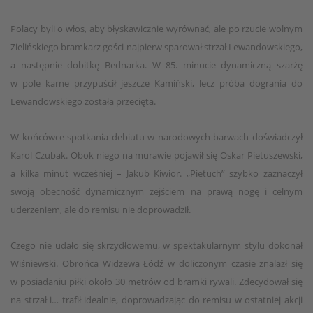
Polacy byli o włos, aby błyskawicznie wyrównać, ale po rzucie wolnym
Zielińskiego bramkarz gości najpierw sparował strzał Lewandowskiego,
a następnie dobitkę Bednarka. W 85. minucie dynamiczną szarżę
w pole karne przypuścił jeszcze Kamiński, lecz próba dogrania do
Lewandowskiego została przecięta.
W końcówce spotkania debiutu w narodowych barwach doświadczył
Karol Czubak. Obok niego na murawie pojawił się Oskar Pietuszewski,
a kilka minut wcześniej – Jakub Kiwior. „Pietuch” szybko zaznaczył
swoją obecność dynamicznym zejściem na prawą nogę i celnym
uderzeniem, ale do remisu nie doprowadził.
Czego nie udało się skrzydłowemu, w spektakularnym stylu dokonał
Wiśniewski. Obrońca Widzewa Łódź w doliczonym czasie znalazł się
w posiadaniu piłki około 30 metrów od bramki rywali. Zdecydował się
na strzał i… trafił idealnie, doprowadzając do remisu w ostatniej akcji