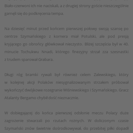
Biało-czerwoni ich nie naciskali, a z drugiej strony goście nieszczególnie
garnęli się do podkręcenia tempa.
Na dziesięć minut przed końcem pierwszej połowy swoją szansę po
centrze Szymańskiego z kornera miał Potulski, ale pod presją
kryjącego go obrońcy główkował nieczysto. Bliżej szczęścia był w 40.
minucie Tochukwu Nnadi, którego finezyjny strzał zza szesnastki
z trudem sparował Grabara.
Długi róg bramki rywali był również celem Zalewskiego, który
w kolejnej akcji Polaków niesygnalizowanym strzałem próbował
wykończyć dwójkowe rozegranie Wiśniewskiego i Szymańskiego. Gracz
Atalanty Bergamo chybił dość nieznacznie.
W dobiegającej do końca pierwszej odsłonie meczu Polacy duże
zagrożenie stwarzali po rzutach rożnych. W doliczonym czasie
Szymański znów świetnie dośrodkowywał, do przebitej piłki dopadł