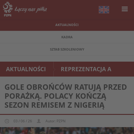
AKTUALNOŚCI
KADRA
SZTAB SZKOLENIOWY
AKTUALNOŚCI
REPREZENTACJA A
GOLE OBROŃCÓW RATUJĄ PRZED
PORAŻKĄ. POLACY KOŃCZĄ
SEZON REMISEM Z NIGERIĄ
03 / 06 / 26
Autor: PZPN