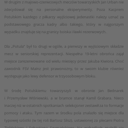
W drugim z majowo-czerwcowych meczów towarzyskich Jan Urban nie
zdecydował się na personalne eksperymenty. Poza Kacprem
Potulskim każdego z piłkarzy wyjściowej jedenastki należy uznać za
podstawowego gracza kadry albo takiego, który w najgorszym
wypadku znajduje się na granicy boiska i ławki rezerwowych.
Dla „Potula” był to drugi w ogóle, a pierwszy w wyjściowym składzie
mecz w seniorskiej reprezentacji. Niespełna 19-letni obrońca zajął
miejsce zarezerwowane od wielu miesięcy przez Jakuba Kiwiora. Choć
zawodnik FSV Mainz jest prawonożny, to w swoim klubie również
występuje jako lewy defensor w trzyosobowym bloku.
W środę Potulskiemu towarzyszyli w obronie Jan Bednarek
i Przemysław Wiśniewski, a w bramce stanął Kamil Grabara. Nieco
inaczej niż w ostatnich spotkaniach selekcjoner zestawił za to formacje
pomocy i ataku. Tym razem w środku pola znalazło się miejsce dla
typowej szóstki (w tej roli Bartosz Slisz), ustawionej za plecami Piotra
Zielińskiego i Sebastiana Szymańskiego. Na wahadłach znaleźli się