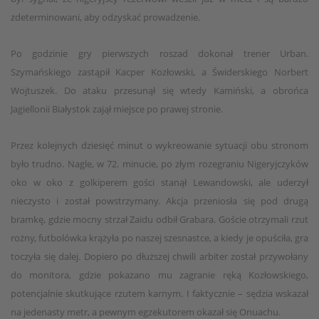
zdeterminowani, aby odzyskać prowadzenie.
Po godzinie gry pierwszych roszad dokonał trener Urban.
Szymańskiego zastąpił Kacper Kozłowski, a Świderskiego Norbert
Wojtuszek. Do ataku przesunął się wtedy Kamiński, a obrońca
Jagiellonii Białystok zajął miejsce po prawej stronie.
Przez kolejnych dziesięć minut o wykreowanie sytuacji obu stronom
było trudno. Nagle, w 72. minucie, po złym rozegraniu Nigeryjczyków
oko w oko z golkiperem gości stanął Lewandowski, ale uderzył
nieczysto i został powstrzymany. Akcja przeniosła się pod drugą
bramkę, gdzie mocny strzał Zaidu odbił Grabara. Goście otrzymali rzut
rożny, futbolówka krążyła po naszej szesnastce, a kiedy je opuściła, gra
toczyła się dalej. Dopiero po dłuższej chwili arbiter został przywołany
do monitora, gdzie pokazano mu zagranie ręką Kozłowskiego,
potencjalnie skutkujące rzutem karnym. I faktycznie – sędzia wskazał
na jedenasty metr, a pewnym egzekutorem okazał się Onuachu.