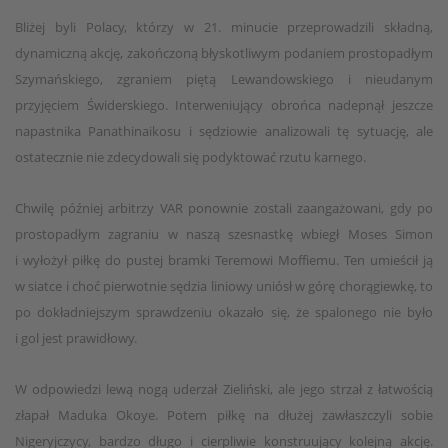
Bliżej byli Polacy, którzy w 21. minucie przeprowadzili składną,
dynamiczną akcję, zakończoną błyskotliwym podaniem prostopadłym
Szymańskiego, zgraniem piętą Lewandowskiego i nieudanym
przyjęciem Świderskiego. Interweniujący obrońca nadepnął jeszcze
napastnika Panathinaikosu i sędziowie analizowali tę sytuację, ale
ostatecznie nie zdecydowali się podyktować rzutu karnego.
Chwilę później arbitrzy VAR ponownie zostali zaangażowani, gdy po
prostopadłym zagraniu w naszą szesnastkę wbiegł Moses Simon
i wyłożył piłkę do pustej bramki Teremowi Moffiemu. Ten umieścił ją
w siatce i choć pierwotnie sędzia liniowy uniósł w górę chorągiewkę, to
po dokładniejszym sprawdzeniu okazało się, że spalonego nie było
i gol jest prawidłowy.
W odpowiedzi lewą nogą uderzał Zieliński, ale jego strzał z łatwością
złapał Maduka Okoye. Potem piłkę na dłużej zawłaszczyli sobie
Nigeryjczycy, bardzo długo i cierpliwie konstruujący kolejną akcję.