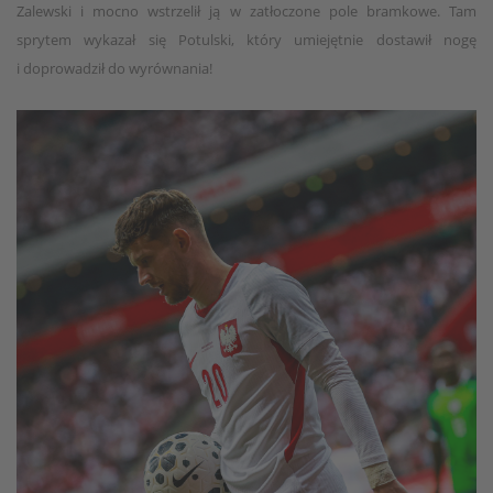
Zalewski i mocno wstrzelił ją w zatłoczone pole bramkowe. Tam
sprytem wykazał się Potulski, który umiejętnie dostawił nogę
i doprowadził do wyrównania!