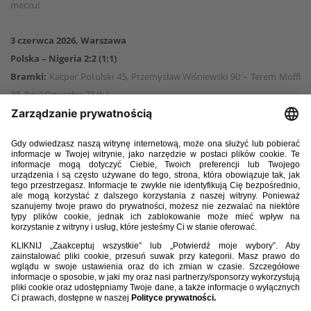
meczu!
3 czerwca 2026, Warszawa
Polska – Nigeria 2:2 (1:1)
Bramki:
Kacper Potulski 45, Przemysław Wiśniewski 90 – Terem Moffi
23, Paul Onuachu 77 (k.).
Polska:
1. Kamil Grabara – 7. Jakub Kamiński, 3. Przemysław
Wiśniewski, 5. Jan Bednarek, 25. Kacper Potulski (82, 14. Jakub Kiwior),
21. Nicola Zalewski (90, 17. Oskar Pietuszewski) – 20. Sebastian
Szymański (62, 23. Kacper Kozłowski), 6. Bartosz Slisz, 10. Piotr Zieliński
(90, 24. Karol Czubak) – 9. Robert Lewandowski, 11. Karol Świderski (62,
2. Norbert Wojtuszek).
Nigeria:
23. Maduka Okoye – 2. Abdullahi Bewene, 5. Igoh Ogbu (46,
21. Calvin Bassey), 18. Emmanuel Fernandez (46, 6. Semi Ajayi), 13.
Bruno Onyemaechi (46, 3. Zaidu Sanusi) – 12. Tochukwu Nnadi (46, 14.
Rafiu Durosinmi), 4. Wilfred Ndidi, 15. Moses Simon (64, 10. Fisayo
Dele-Bashiru), 8. Frank Onyeka (46, 20. Raphael Onyedika) – 9. Terem
Moffi (46, 19. Paul Onuachu), 22. Akor Adams (46, 7. Philip Otele).