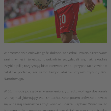
W przerwie szkoleniowiec gości dokonał aż siedmiu zmian, a rezerwowi
zanim wnieśli świeżość, dwukrotnie przyglądali się, jak składnie
i szybko piłkę rozgrywają biało-czerwoni. W obu przypadkach zawiodło
ostatnie podanie, ale samo tempo ataków ożywiło trybuny PGE
Narodowego.
W 55. minucie po szybkim wznowieniu gry z rzutu wolnego doskonałą
szansę miał główkujący Paul Onuachu, zaraz potem znów zakotłowało
się w naszej szesnastce i zbyt wysoko uderzał Raphael Onyedika. To
był sygnał, że nigeryjscy rezerwowi weszli już w mecz i są bardzo