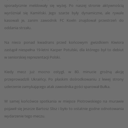
sporadycznie meldowały się wyżej. Po naszej stronie aktywnością
wyróżniał się Kamiński. Jego szarże były dynamiczne, ale rywale
kasowali je, zanim zawodnik FC Koeln znajdował przestrzeń do
oddania strzału.
Na nieco ponad kwadrans przed końcowym gwizdkiem Kiwiora
zastąpił niespełna 19-letni Kacper Potulski, dla którego był to debiut
w seniorskiej reprezentacji Polski.
Kiedy mecz już mocno ostygł, w 80. minucie groźną akcję
przeprowadzili Ukraińcy. Po płaskim dośrodkowaniu z lewej strony
uderzenie zamykającego atak zawodnika gości sparował Bułka.
W samej końcówce spotkania w miejsce Piotrowskiego na murawie
pojawił się jeszcze Bartosz Slisz i było to ostatnie godne odnotowania
wydarzenie tego meczu.