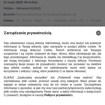
31 maja 2026, Wrocław
Polska – Ukraina 0:2 (0:2)
Bramki:
Roman Jaremczuk 34, Andrij Jarmolenko 44.
Polska:
12. Marcin Bułka – 15. Arkadiusz Pyrka (59, 2. Norbert
Wojtuszek), 3. Przemysław Wiśniewski (46, 26. Oskar Wójcik), 4. Tomasz
Kędziora, 14. Jakub Kiwior (74, 25. Kacper Potulski), 21. Nicola Zalewski
(59, 18. Filip Rózga) – 20. Sebastian Szymański (46, 11. Karol Świderski),
16. Jakub Piotrowski (87, 6. Bartosz Slisz), 10. Piotr Zieliński (46, 8.
Bartosz Kapustka), 17. Oskar Pietuszewski (46, 7. Jakub Kamiński) – 9.
Robert Lewandowski (46, 13. Mateusz Żukowski).
Ukraina:
12. Anatolij Trubin – 4. Oleksandr Romanczuk (46, 5. Walerij
Bondar), 2. Eduard Sarapij, 22. Mykola Matwijenko, 16. Witalij
Mykolenko – 7. Andrij Jarmolenko (56, 10. Mykola Szaparenko), 18.
Oleh Oczeretko, 14. Jehor Nazaryna (83, 24. Artem Bondarenko), 15.
Wiktor Cyhankow (75, 25. Hennadij Synczuk), 17. Heorhij Sudakow (57,
21. Matwij Ponomarenko) – 9. Roman Jaremczuk (57, 20. Oleksandr
Nazarenko).