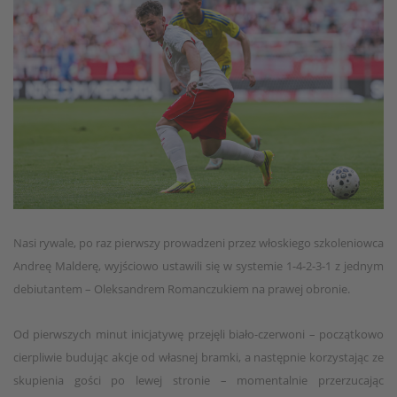
Nasi rywale, po raz pierwszy prowadzeni przez włoskiego szkoleniowca
Andreę Malderę, wyjściowo ustawili się w systemie 1-4-2-3-1 z jednym
debiutantem – Oleksandrem Romanczukiem na prawej obronie.
Od pierwszych minut inicjatywę przejęli biało-czerwoni – początkowo
cierpliwie budując akcje od własnej bramki, a następnie korzystając ze
skupienia gości po lewej stronie – momentalnie przerzucając