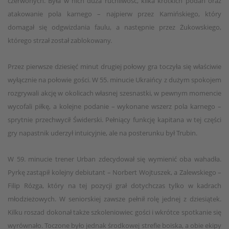
czerwonych. Była w nich duża ruchliwość, kilka krótkich podań oraz
atakowanie pola karnego – najpierw przez Kamińskiego, który
domagał się odgwizdania faulu, a następnie przez Żukowskiego,
którego strzał został zablokowany.
Przez pierwsze dziesięć minut drugiej połowy gra toczyła się właściwie
wyłącznie na połowie gości. W 55. minucie Ukraińcy z dużym spokojem
rozgrywali akcję w okolicach własnej szesnastki, w pewnym momencie
wycofali piłkę, a kolejne podanie – wykonane wszerz pola karnego –
sprytnie przechwycił Świderski. Pełniący funkcję kapitana w tej części
gry napastnik uderzył intuicyjnie, ale na posterunku był Trubin.
W 59. minucie trener Urban zdecydował się wymienić oba wahadła.
Pyrkę zastąpił kolejny debiutant – Norbert Wojtuszek, a Zalewskiego –
Filip Rózga, który na tej pozycji grał dotychczas tylko w kadrach
młodzieżowych. W seniorskiej zawsze pełnił rolę jednej z dziesiątek.
Kilku roszad dokonał także szkoleniowiec gości i wkrótce spotkanie się
wyrównało. Toczone było jednak środkowej strefie boiska, a obie ekipy