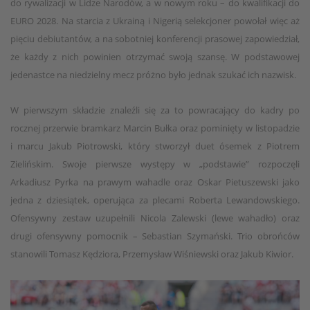
do rywalizacji w Lidze Narodów, a w nowym roku – do kwalifikacji do
EURO 2028. Na starcia z Ukrainą i Nigerią selekcjoner powołał więc aż
pięciu debiutantów, a na sobotniej konferencji prasowej zapowiedział,
że każdy z nich powinien otrzymać swoją szansę. W podstawowej
jedenastce na niedzielny mecz próżno było jednak szukać ich nazwisk.
W pierwszym składzie znaleźli się za to powracający do kadry po
rocznej przerwie bramkarz Marcin Bułka oraz pominięty w listopadzie
i marcu Jakub Piotrowski, który stworzył duet ósemek z Piotrem
Zielińskim. Swoje pierwsze występy w „podstawie” rozpoczęli
Arkadiusz Pyrka na prawym wahadle oraz Oskar Pietuszewski jako
jedna z dziesiątek, operująca za plecami Roberta Lewandowskiego.
Ofensywny zestaw uzupełnili Nicola Zalewski (lewe wahadło) oraz
drugi ofensywny pomocnik – Sebastian Szymański. Trio obrońców
stanowili Tomasz Kędziora, Przemysław Wiśniewski oraz Jakub Kiwior.