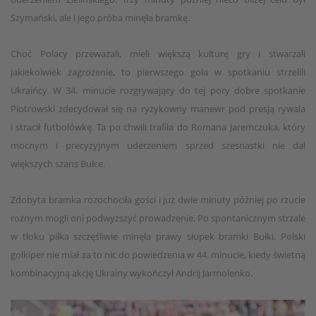
Szymański, ale i jego próba minęła bramkę.
Choć Polacy przeważali, mieli większą kulturę gry i stwarzali
jakiekolwiek zagrożenie, to pierwszego gola w spotkaniu strzelili
Ukraińcy. W 34. minucie rozgrywający do tej pory dobre spotkanie
Piotrowski zdecydował się na ryzykowny manewr pod presją rywala
i stracił futbolówkę. Ta po chwili trafiła do Romana Jaremczuka, który
mocnym i precyzyjnym uderzeniem sprzed szesnastki nie dał
większych szans Bułce.
Zdobyta bramka rozochociła gości i już dwie minuty później po rzucie
rożnym mogli oni podwyższyć prowadzenie. Po spontanicznym strzale
w tłoku piłka szczęśliwie minęła prawy słupek bramki Bułki. Polski
golkiper nie miał za to nic do powiedzenia w 44. minucie, kiedy świetną
kombinacyjną akcję Ukrainy wykończył Andrij Jarmolenko.