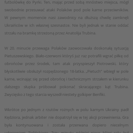
futbolówkę do Pyrki. Ten, mając przed sobą mnóstwo miejsca, mógł
swobodnie przesuwać ataki Polaków pod pole karne przeciwników.
W pewnym momencie nasi zawodnicy na dłuższą chwilę zamknęli
Ukraińców w ich własnej szesnastce. Nie byli jednak w stanie oddać
strzału na bramkę strzeżoną przez Anatolija Trubina.
W 20. minucie przewaga Polaków zaowocowała doskonałą sytuacją
Pietuszewskiego. Biało-czerwoni któryś już raz potrafili wgrać piłkę od
obrońców przez środek, tam atak przyspieszył Piotrowski, który
błyskotliwie obsłużył rozpędzonego 18-latka. „Pietuch” wbiegł w pole
karne, wcinając się przed obrońcę i technicznym strzałem w kierunku
dalszego słupka próbował pokonać skracającego kąt Trubina.
Zwycięsko z tego starcia wyszedł niestety golkiper Benfiki.
Wkrótce po jednym z rzutów rożnych w polu karnym Ukrainy padł
Kędziora, jednak arbiter nie dopatrzył się w tej akcji przewinienia. Gra
była kontynuowana i została przerwana dopiero niecelnym
uderzeniem Zielińskiego. Trzy minuty później nieco bliżej celu był