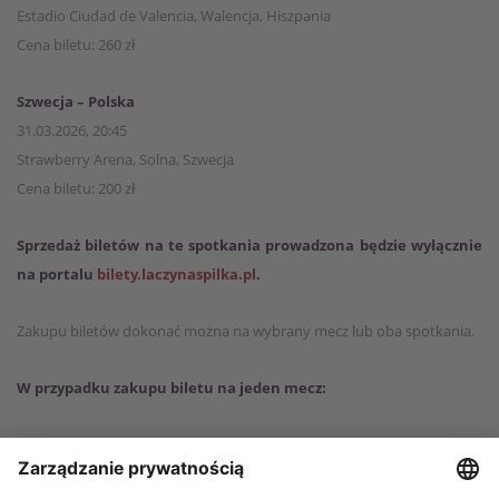
Estadio Ciudad de Valencia, Walencja, Hiszpania
Cena biletu: 260 zł
Szwecja – Polska
31.03.2026, 20:45
Strawberry Arena, Solna, Szwecja
Cena biletu: 200 zł
Sprzedaż biletów na te spotkania prowadzona będzie wyłącznie
na portalu
bilety.laczynaspilka.pl
.
Zakupu biletów dokonać można na wybrany mecz lub oba spotkania.
W przypadku zakupu biletu na jeden mecz:
- oznacza prawo wstępu na to spotkanie