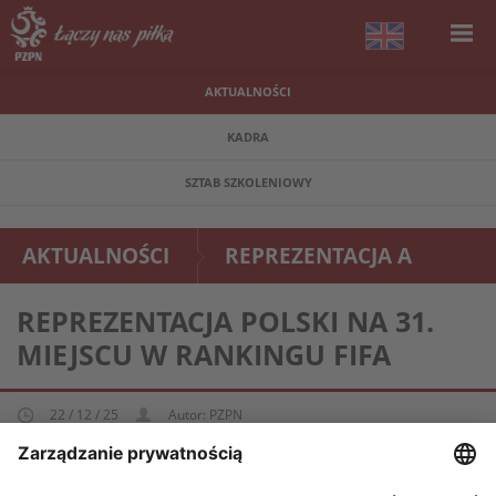
AKTUALNOŚCI
KADRA
SZTAB SZKOLENIOWY
AKTUALNOŚCI
REPREZENTACJA A
REPREZENTACJA POLSKI NA 31.
MIEJSCU W RANKINGU FIFA
22 / 12 / 25
Autor: PZPN