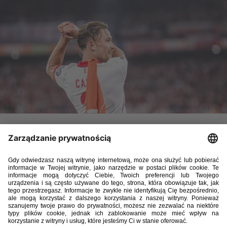
– To niesamowity wynik. Jak zwykle w Rotterdamie panowała
świetna atmosfera, tak ją zapamiętałem także z ostatniego
meczu, w którym strzeliłem gola. Lubię tu grać. Moja bramka
dziś to tylko dodatek do świetnej gry całej drużyny. Dobrze
broniliśmy, pokazaliśmy wielką determinację, to pozwoliło
nam zremisować. Wspaniale móc grać dla swojego kraju –
powiedział zdobywca bramki dla Polski na 1:1
w wyjazdowym meczu z Holandią w kwalifikacjach do