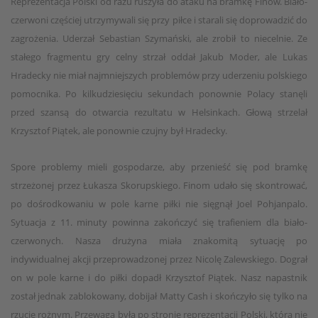
Reprezentacja Polski od razu ruszyła do ataku na bramkę Finów. Biało-
czerwoni częściej utrzymywali się przy piłce i starali się doprowadzić do
zagrożenia. Uderzał Sebastian Szymański, ale zrobił to niecelnie. Ze
stałego fragmentu gry celny strzał oddał Jakub Moder, ale Lukas
Hradecky nie miał najmniejszych problemów przy uderzeniu polskiego
pomocnika. Po kilkudziesięciu sekundach ponownie Polacy stanęli
przed szansą do otwarcia rezultatu w Helsinkach. Głową strzelał
Krzysztof Piątek, ale ponownie czujny był Hradecky.
Spore problemy mieli gospodarze, aby przenieść się pod bramkę
strzeżonej przez Łukasza Skorupskiego. Finom udało się skontrować,
po dośrodkowaniu w pole karne piłki nie sięgnął Joel Pohjanpalo.
Sytuacja z 11. minuty powinna zakończyć się trafieniem dla biało-
czerwonych. Nasza drużyna miała znakomitą sytuację po
indywidualnej akcji przeprowadzonej przez Nicolę Zalewskiego. Dograł
on w pole karne i do piłki dopadł Krzysztof Piątek. Nasz napastnik
został jednak zablokowany, dobijał Matty Cash i skończyło się tylko na
rzucie rożnym. Przewaga była po stronie reprezentacji Polski, która nie