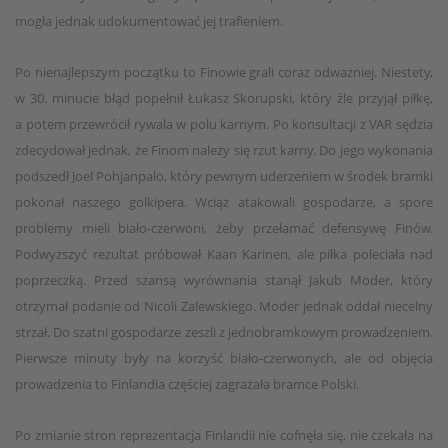
mogła jednak udokumentować jej trafieniem.
Po nienajlepszym początku to Finowie grali coraz odważniej. Niestety,
w 30. minucie błąd popełnił Łukasz Skorupski, który źle przyjął piłkę,
a potem przewrócił rywala w polu karnym. Po konsultacji z VAR sędzia
zdecydował jednak, że Finom należy się rzut karny. Do jego wykonania
podszedł Joel Pohjanpalo, który pewnym uderzeniem w środek bramki
pokonał naszego golkipera. Wciąż atakowali gospodarze, a spore
problemy mieli biało-czerwoni, żeby przełamać defensywę Finów.
Podwyższyć rezultat próbował Kaan Karinen, ale piłka poleciała nad
poprzeczką. Przed szansą wyrównania stanął Jakub Moder, który
otrzymał podanie od Nicoli Zalewskiego. Moder jednak oddał niecelny
strzał. Do szatni gospodarze zeszli z jednobramkowym prowadzeniem.
Pierwsze minuty były na korzyść biało-czerwonych, ale od objęcia
prowadzenia to Finlandia częściej zagrażała bramce Polski.
Po zmianie stron reprezentacja Finlandii nie cofnęła się, nie czekała na