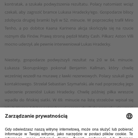
kontratak, a szukała podwyższenia rezultatu. Polacy natomiast wciąż
czekali, aby zagrozić bramce Lukasa Hradecky’ego. Gospodarze bliscy
zdobycia drugiej bramki byli w 52. minucie. W poprzeczkę trafił Miro
Tenho, a po dobitce Kaana Karinena akcja skończyła się na rzucie
rożnym dla Finów. Prawą stroną pędził Matty Cash. Piłkarz Aston Villi
mocno uderzył, ale pewnie interweniował Lukas Hradecky.
Niestety, gospodarze podwyższyli rezultat na 2:0 w 64. minucie.
Łukasza Skorupskiego pokonał Benjamin Kallman, który chwilę
wcześniej wszedł na murawę z ławki rezerwowych. Polacy szukali gola
kontaktowego. Strzelał Sebastian Szymański, ale nad poprzeczkę jego
uderzenie przeniósł Lukas Hradecky. Chwilę później piłka wreszcie
wpadła do fińskiej siatki. W 69. minucie na listę strzelców wpisał się
Jakub Kiwior. Arbiter potrzebował jeszcze chwili do namysłu, ale uznał,
że trafienie zostało zdobyte zgodnie z przepisami. Sędzia wstrzymał
mecz – jednemu z kibiców na trybunach musiała zostać udzielona
pomoc medyczna. Zawodnicy stali na murawie, aż w końcu arbiter