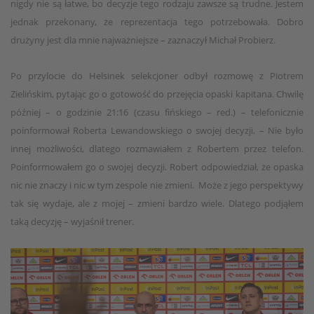
nigdy nie są łatwe, bo decyzje tego rodzaju zawsze są trudne. Jestem
jednak przekonany, że reprezentacja tego potrzebowała. Dobro
drużyny jest dla mnie najważniejsze – zaznaczył Michał Probierz.
Po przylocie do Helsinek selekcjoner odbył rozmowę z Piotrem
Zielińskim, pytając go o gotowość do przejęcia opaski kapitana. Chwilę
później – o godzinie 21:16 (czasu fińskiego – red.) – telefonicznie
poinformował Roberta Lewandowskiego o swojej decyzji. – Nie było
innej możliwości, dlatego rozmawiałem z Robertem przez telefon.
Poinformowałem go o swojej decyzji. Robert odpowiedział, że opaska
nic nie znaczy i nic w tym zespole nie zmieni. Może z jego perspektywy
tak się wydaje, ale z mojej – zmieni bardzo wiele. Dlatego podjąłem
taką decyzję – wyjaśnił trener.