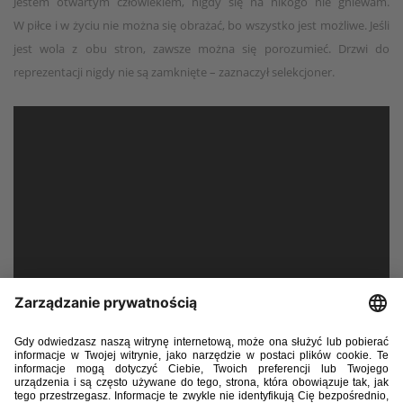
Jestem otwartym człowiekiem, nigdy się na nikogo nie gniewam.
W piłce i w życiu nie można się obrażać, bo wszystko jest możliwe. Jeśli
jest wola z obu stron, zawsze można się porozumieć. Drzwi do
reprezentacji nigdy nie są zamknięte – zaznaczył selekcjoner.