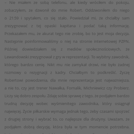
– Nie miałem ze sobą telefonu, ale kiedy wróciłem do pokoju,
zobaczyłem, że dzwonił do mnie Robert. Oddzwoniłem do niego
o 21:59 i spytałem, co się stało. Powiedział mi, że chciałby sam
zrezygnować z tej opaski kapitana i podać taką informację.
Przekazałem mu, że akurat tego nie zrobię, bo to jest moja decyzja.
Następnie poinformowaliśmy o niej na stronie internetowej PZPN.
Później dowiedziałem się z mediów społecznościowych, że
Lewandowski zrezygnował z gry w reprezentacji. To wybitny zawodnik,
którego bardzo cenię. Nikt mu nie zamykał drzwi, nie było żadnej
rozmowy o rezygnacji z kadry. Chciałbym to podkreślić. Życzę
Robertowi powodzenia, dla mnie reprezentacja jest najważniejsza,
a nie to, czy jest trener Nawałka, Fornalik, Michniewicz czy Probierz.
Liczy się dobro zespołu. Zdaję sobie sprawę z tego, że podjąłem bardzo
trudną decyzję wobec wyśmienitego zawodnika, który osiągnął
najwięcej. Życie piłkarskie wymaga jednak tego, żeby czasami spojrzeć
z drugiej strony i wybrać to, co najlepsze dla drużyny. Uważam, że
podjąłem dobrą decyzję, która była w tym momencie potrzebna.