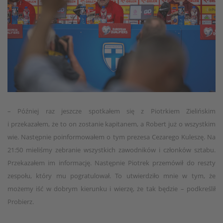
– Później raz jeszcze spotkałem się z Piotrkiem Zielińskim
i przekazałem, że to on zostanie kapitanem, a Robert już o wszystkim
wie. Następnie poinformowałem o tym prezesa Cezarego Kuleszę. Na
21:50 mieliśmy zebranie wszystkich zawodników i członków sztabu.
Przekazałem im informację. Następnie Piotrek przemówił do reszty
zespołu, który mu pogratulował. To utwierdziło mnie w tym, że
możemy iść w dobrym kierunku i wierzę, że tak będzie – podkreślił
Probierz.