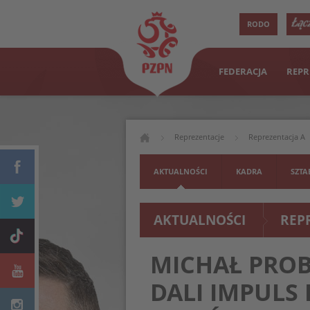
RODO
FEDERACJA
REPR
Reprezentacje
Reprezentacja A
AKTUALNOŚCI
KADRA
SZTA
AKTUALNOŚCI
REP
MICHAŁ PROB
DALI IMPULS 