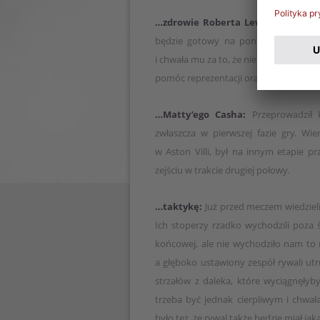
…zdrowie Roberta Lewandowskieg
będzie gotowy na poniedziałkowy m
i chwała mu za to, że nie szukał uspraw
pomóc reprezentacji oraz być jej moc
…Matty’ego Casha:
Przeprowadził 
zwłaszcza w pierwszej fazie gry. Wi
w Aston Villi, był na innym etapie p
zejściu w trakcie drugiej połowy.
…taktykę:
Już przed meczem wiedziel
Ich stoperzy rzadko wychodzili poza ś
końcowej, ale nie wychodziło nam to n
a głęboko ustawiony zespół rywali ut
strzałów z daleka, które wyciągnęłyb
trzeba być jednak cierpliwym i chwa
było też, że rywal także będzie miał jaką