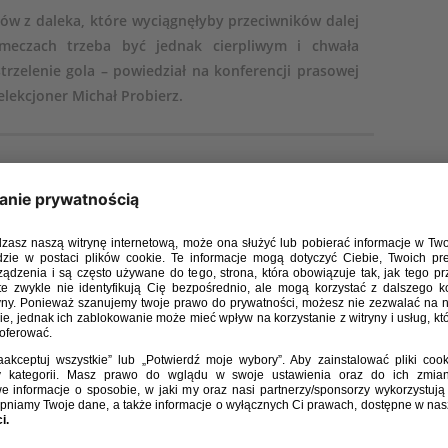
łów z daleka, które wyciągnęłyby przeciwników dalej
meczach trzeba być jednak cierpliwym i chwała
zelenie gola – powiedział na konferencji prasowej
lekcjoner Michał Probierz.
ł na pytania dziennikarzy o…
Najistotniejsza jest dla nas wygrana. W początkowej fazie
le. Po meczach Ligi Narodów pewność siebie niektórych
ło nam dziś lidera. Piotr Zieliński zawsze bierze piłkę na
móc. Wiedzieliśmy, że to będzie trudne spotkanie, zwłaszcza
wie bramki. Zdawaliśmy sobie sprawę, że jeśli szybko nie
oraz trudniej. Dlatego właśnie mieliśmy na boisku Jakuba
trzelali z daleka. Tego było zdecydowanie za mało. Lepiej
menty gry. Ważne jednak, że byliśmy cierpliwi. Z pozytywnej
ynie impuls i pokazali, że mogą ją napędzić.