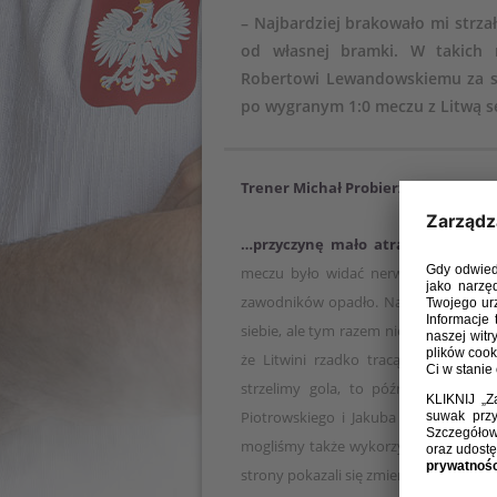
– Najbardziej brakowało mi strza
od własnej bramki. W takich 
Robertowi Lewandowskiemu za str
po wygranym 1:0 meczu z Litwą se
Trener Michał Probierz odpowiedzia
…przyczynę mało atrakcyjnej gry:
meczu było widać nerwowość w zespo
zawodników opadło. Na dodatek brakowa
siebie, ale tym razem nie mógł nam po
że Litwini rzadko tracą więcej niż d
strzelimy gola, to później będzie c
Piotrowskiego i Jakuba Modera, aby s
mogliśmy także wykorzystać stałe frag
strony pokazali się zmiennicy. Dali druż