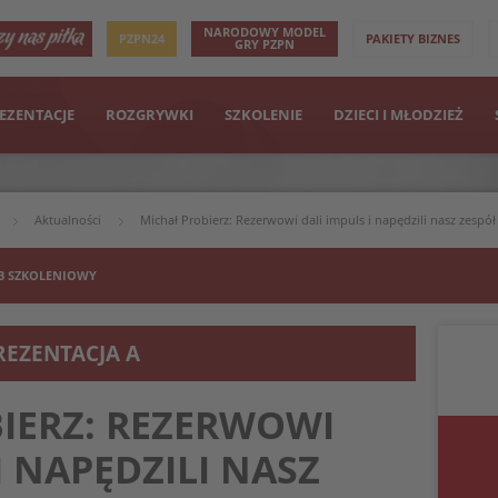
NARODOWY MODEL
PZPN24
PAKIETY BIZNES
GRY PZPN
EZENTACJE
ROZGRYWKI
SZKOLENIE
DZIECI I MŁODZIEŻ
Aktualności
Michał Probierz: Rezerwowi dali impuls i napędzili nasz zespół
B SZKOLENIOWY
REZENTACJA A
IERZ: REZERWOWI
I NAPĘDZILI NASZ