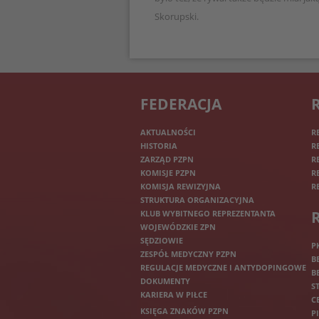
Skorupski.
FEDERACJA
AKTUALNOŚCI
R
HISTORIA
R
ZARZĄD PZPN
R
KOMISJE PZPN
R
KOMISJA REWIZYJNA
R
STRUKTURA ORGANIZACYJNA
KLUB WYBITNEGO REPREZENTANTA
WOJEWÓDZKIE ZPN
SĘDZIOWIE
P
ZESPÓŁ MEDYCZNY PZPN
B
REGULACJE MEDYCZNE I ANTYDOPINGOWE
B
DOKUMENTY
S
KARIERA W PIŁCE
C
KSIĘGA ZNAKÓW PZPN
P