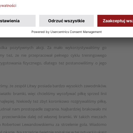
o:
Miał lekki uraz, ale to nic poważnego i mam nadzieję, że
ecz z Maltą. Od pewnego czasu boryka się z problemem
iedliwień, tylko przyjechał na zgrupowanie i robi wszystko, by
nym punktem.
kilka pozytywnych akcji. Za mało wykorzystywaliśmy go
emy też, że nie przepracował pełnego cyklu treningowego
rzygotowania fizycznego, dlatego też postanowiliśmy o jego
iśmy, że zespół Litwy posiada bardzo wysokich zawodników.
wiatło bramki, więc chcieliśmy wycofywać piłkę sprzed linii
ajlepiej. Niekiedy też zbyt koronkowo rozgrywaliśmy piłkę,
rudniał nam prostopadłe zagrania. Najbardziej brakowało mi
y przeciwników dalej od własnej bramki. W takich meczach
ła Robertowi Lewandowskiemu za strzelenie gola. Wiadomo
ś okazję. Na szczęście świetnie spisał się w tej sytuacji Łukasz