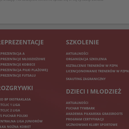
REPREZENTACJE
SZKOLENIE
EPREZENTACJA A
AKTUALNOŚCI
EPREZENTACJE MŁODZIEŻOWE
ORGANIZACJA SZKOLENIA
EPREZENTACJE KOBIECE
KSZTAŁCENIE TRENERÓW W PZPN
EPREZENTACJA PIŁKI PLAŻOWEJ
LICENCJONOWANIE TRENERÓW W PZPN
EPREZENTACJE FUTSALU
SKAUTING ZAGRANICZNY
ROZGRYWKI
DZIECI I MŁODZIEŻ
KO BP EKSTRAKLASA
AKTUALNOŚCI
ETCLIC 1 LIGA
PUCHAR TYMBARK
ETCLIC 2 LIGA
AKADEMIA PIŁKARSKA GRASSROOTS
TS PUCHAR POLSKI
PROGRAM CERTYFIKACJI
ENTRALNA LIGA JUNIORÓW
UCZNIOWSKIE KLUBY SPORTOWE
IŁKA NOŻNA KOBIET