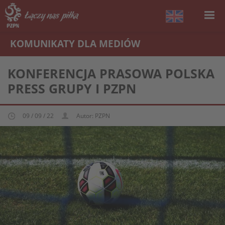
KOMUNIKATY DLA MEDIÓW
KOMUNIKATY DLA MEDIÓW
KONFERENCJA PRASOWA POLSKA
PRESS GRUPY I PZPN
09 / 09 / 22
Autor: PZPN