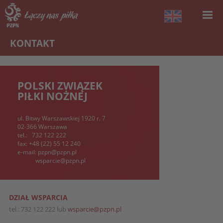
KONTAKT
POLSKI ZWIĄZEK
PIŁKI NOŻNEJ
ul. Bitwy Warszawskiej 1920 r. 7
02-366 Warszawa
tel.:
732 122 222
fax:
+48 (22) 55 12 240
e-mail:
pzpn@pzpn.pl
wsparcie@pzpn.pl
DZIAŁ WSPARCIA
tel.: 732 122 222 lub
wsparcie@pzpn.pl