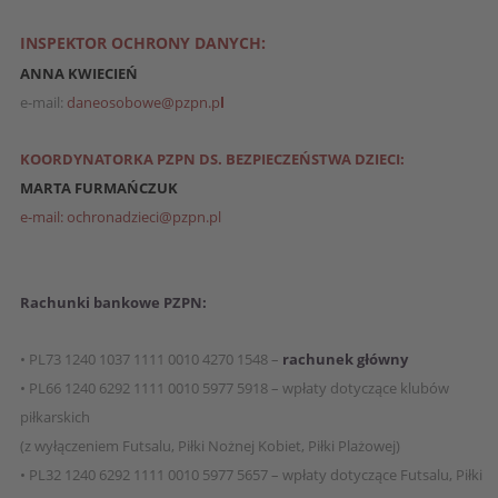
INSPEKTOR OCHRONY DANYCH:
ANNA KWIECIEŃ
e-mail:
daneosobowe@pzpn.p
l
KOORDYNATORKA PZPN DS. BEZPIECZEŃSTWA DZIECI:
MARTA FURMAŃCZUK
e-mail: ochronadzieci@pzpn.pl
Rachunki bankowe PZPN:
• PL73 1240 1037 1111 0010 4270 1548 –
rachunek główny
• PL66 1240 6292 1111 0010 5977 5918 – wpłaty dotyczące klubów
piłkarskich
(z wyłączeniem Futsalu, Piłki Nożnej Kobiet, Piłki Plażowej)
• PL32 1240 6292 1111 0010 5977 5657 – wpłaty dotyczące Futsalu, Piłki