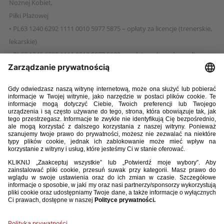
Nożnej Kobiet,
Piłki Plażowej
• PL63 1240 6292 1111 0010 5977 5875 – opłaty za licencje (trenerskie,
lekarskie)
• PL62 1240 6292 1111 0010 5977 5602 – wpłaty za kary dyscyplinarne,
opłaty za odwołania oraz opłaty dot. Piłkarskiego Sądu Polubownego
• PL78 1240 6292 1111 0010 5977 6090 – wpłaty dotyczące Szkoły
Trenerów
• PL94 1240 6292 1111 0010 5977 6481 – wpłaty dotyczące Hospitality
Rachunki walutowe:
• PL37 1240 1037 1978 0010 4270 1623 – rachunek walutowy EUR
• PL50 1240 6292 1787 0010 5977 3640 – rachunek walutowy USD
• PL59 1240 6292 1797 0010 5977 3754 – rachunek walutowy CHF
• PL39 1240 6292 1789 0010 5977 3738 – rachunek walutowy GBP
Bank Pekao SA