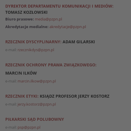
DYREKTOR DEPARTAMENTU KOMUNIKACJI I MEDIÓW:
TOMASZ KOZŁOWSKI
Biuro prasowe:
media@pzpn.pl
Akredytacje medialne:
akredytacje@pzpn.pl
RZECZNIK DYSCYPLINARNY:
ADAM GILARSKI
e-mail:
rzecznikdys@pzpn.pl
RZECZNIK OCHRONY PRAWA ZWIĄZKOWEGO:
MARCIN ILKÓW
e-mail:
marcin.ilkow@pzpn.pl
RZECZNIK ETYKI:
KSIĄDZ PROFESOR JERZY KOSTORZ
e-mail:
jerzy.kostorz@pzpn.pl
PIŁKARSKI SĄD POLUBOWNY
e-mail:
psp@pzpn.pl