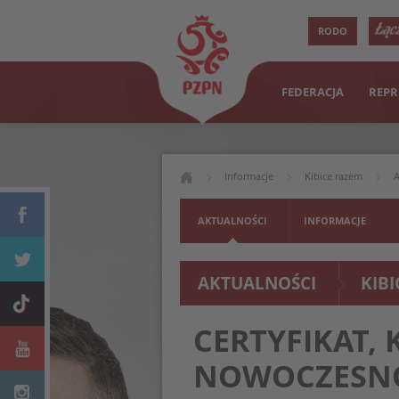
RODO
FEDERACJA
REPR
Informacje
Kibice razem
A
AKTUALNOŚCI
INFORMACJE
AKTUALNOŚCI
KIB
CERTYFIKAT, 
NOWOCZESNO