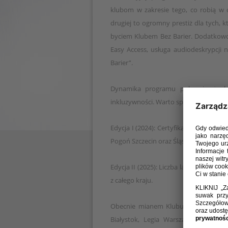
klubom w zakresie tego, co robią w 
drugiej to ogromny prestiż dla tych, k
byciem Klubem Bez Barier. Dodatkowo 
Easy Access, usługa audiodeskrypcji 
Barier”.
Dynamika programu pokazuje, że kl
inkluzywności. Warto spojrzeć na liczb
Edycja I (2024): Certyfikat otrzymało 5
Pogoń Szczecin oraz Śląsk Wrocław).
Edycja II (2025): Liczba laureatów wz
z całego kraju.
Obecnie mianem Klubu Bez Barier mogą
Białystok, Legia Warszawa, Piast Gl