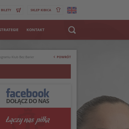
BILETY
SKLEP KIBICA
STRATEGIE
KONTAKT
Strona WWW
>
Klub
rogramu Klub Bez Barier
POWRÓT
Zawodnik