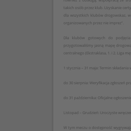
również z obsługą, współpracą ze śr
takich osób przez klub. Uzyskanie certy
dla wszystkich klubów drogowskaz, w
organizowanych przez nie imprez”.
Dla klubów gotowych do podjęcia 
przygotowaliśmy jasną mapę drogową 
centralnego (Ekstraklasa, 1. i 2. Liga męs
1 stycznia – 31 maja: Termin składania
do 30 sierpnia: Weryfikacja zgłoszeń pr
do 31 października: Oficjalne ogłoszen
Listopad – Grudzień: Uroczyste wręczen
W tym meczu o dostępność wygrywają w