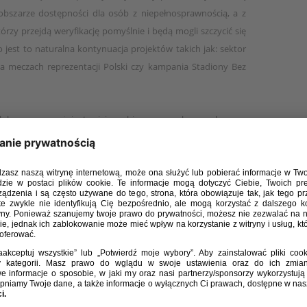
obszarze dostępności dla osób z niepełnosprawnością, a z
tórzy przejdą weryfikację pomyślnie i będą mogli szczycić się
jest to naturalna kontynuacja projektów takich jak: sektor
na meczach reprezentacji Polski czy kampania Stadiony Bez
uby coraz wyżej stawiają sobie poprzeczkę w obszarze
y, które mówią same za siebie:
 klubów (Górnik Zabrze, Jagiellonia Białystok, Legia Warszawa,
rosła do 8 klubów, a o tytuł walczyło rekordowe 20 podmiotów
 pochwalić się: GKS Katowice, Górnik Zabrze, Jagiellonia
iwice, Pogoń Szczecin, Śląsk Wrocław oraz Wisła Kraków.