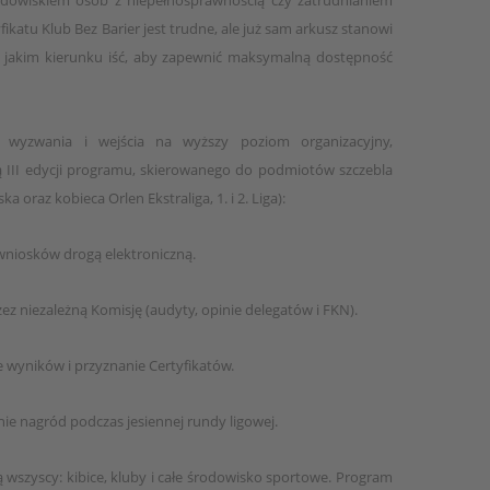
odowiskiem osób z niepełnosprawnością czy zatrudnianiem
fikatu Klub Bez Barier jest trudne, ale już sam arkusz stanowi
 jakim kierunku iść, aby zapewnić maksymalną dostępność
wyzwania i wejścia na wyższy poziom organizacyjny,
III edycji programu, skierowanego do podmiotów szczebla
ka oraz kobieca Orlen Ekstraliga, 1. i 2. Liga):
 wniosków drogą elektroniczną.
zez niezależną Komisję (audyty, opinie delegatów i FKN).
ie wyników i przyznanie Certyfikatów.
ie nagród podczas jesiennej rundy ligowej.
szyscy: kibice, kluby i całe środowisko sportowe. Program