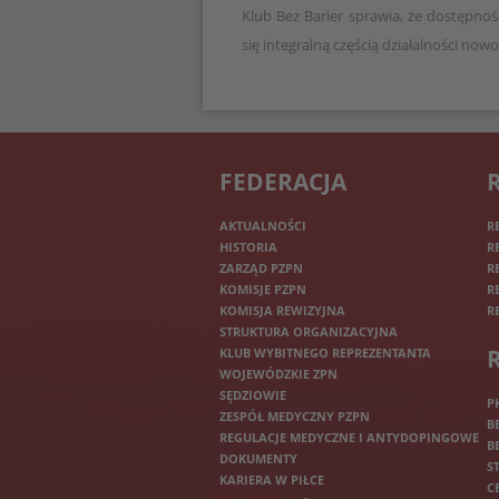
Klub Bez Barier sprawia, że dostępnoś
się integralną częścią działalności now
FEDERACJA
AKTUALNOŚCI
R
HISTORIA
R
ZARZĄD PZPN
R
KOMISJE PZPN
R
KOMISJA REWIZYJNA
R
STRUKTURA ORGANIZACYJNA
KLUB WYBITNEGO REPREZENTANTA
WOJEWÓDZKIE ZPN
SĘDZIOWIE
P
ZESPÓŁ MEDYCZNY PZPN
B
REGULACJE MEDYCZNE I ANTYDOPINGOWE
B
DOKUMENTY
S
KARIERA W PIŁCE
C