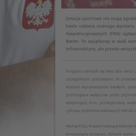
Emocje sportowe nie znają ogranic
hasło nabiera realnego wymiaru. 
Niepełnosprawnych (FKN) ogłasz
Barier. To wyjątkowy w skali euro
infrastrukturę, ale przede wszyst
Program narodził się dwa lata temu 
szczególnymi potrzebami. W przeciwi
klubach wprowadzenie trwałych, syst
postrzegana wyłącznie przez pryzma
obejmującą m.in. profesjonalną aud
cyfrową systemów biletowych (WCAG 2.
Michał Fitas, Prezes Federacji Kibiców
innowacyjny program, którym warto ch