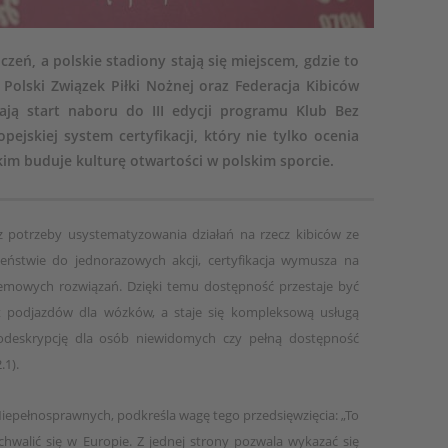
zeń, a polskie stadiony stają się miejscem, gdzie to
Polski Związek Piłki Nożnej oraz Federacja Kibiców
ają start naboru do III edycji programu Klub Bez
pejskiej system certyfikacji, który nie tylko ocenia
kim buduje kulturę otwartości w polskim sporcie.
z potrzeby usystematyzowania działań na rzecz kibiców ze
eństwie do jednorazowych akcji, certyfikacja wymusza na
emowych rozwiązań. Dzięki temu dostępność przestaje być
t podjazdów dla wózków, a staje się kompleksową usługą
iodeskrypcję dla osób niewidomych czy pełną dostępność
1).
 Niepełnosprawnych, podkreśla wagę tego przedsięwzięcia: „To
walić się w Europie. Z jednej strony pozwala wykazać się