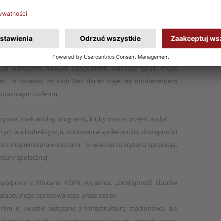
y z Zabrza, Białegostoku i Wrocławia, uzyskując aż 96 na 100
racy. Standardowy certyfikat przyznawany jest na okres
a tych, którzy dbają o ciągłość standardów – po pozytywnej
 lub wdrożeniu nowych udogodnień, ważność tytułu może
t. To sprawia, że Klub Bez Barier staje się fundamentem
ednorazowym trofeum.
zymać znak wodny programu, kluby muszą przejść audyt
(w tym audiodeskrypcji), budowania społeczności, dostępności
ób z niepełnosprawnościami. To właśnie te kryteria sprawiają,
iany społecznej.
spółpracy z Kibicami PZPN, wyjaśnia: „Dostępność klubów
waluacyjnego opracowanego przez osoby
nim o kwestie związane z infrastrukturą stadionową, ale