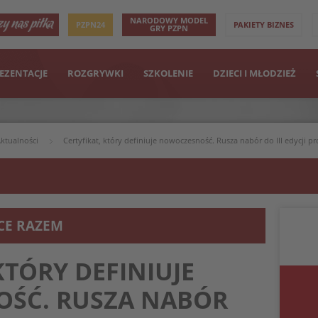
NARODOWY MODEL
PZPN24
PAKIETY BIZNES
GRY PZPN
EZENTACJE
ROZGRYWKI
SZKOLENIE
DZIECI I MŁODZIEŻ
ktualności
Certyfikat, który definiuje nowoczesność. Rusza nabór do III edycji p
ICE RAZEM
KTÓRY DEFINIUJE
ŚĆ. RUSZA NABÓR