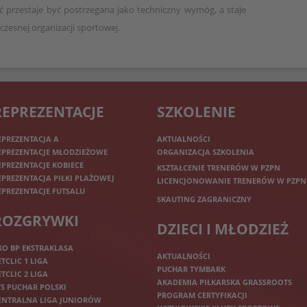
ć przestaje być postrzegana jako techniczny wymóg, a staje
oczesnej organizacji sportowej.
REPREZENTACJE
SZKOLENIE
EPREZENTACJA A
AKTUALNOŚCI
EPREZENTACJE MŁODZIEŻOWE
ORGANIZACJA SZKOLENIA
EPREZENTACJE KOBIECE
KSZTAŁCENIE TRENERÓW W PZPN
EPREZENTACJA PIŁKI PLAŻOWEJ
LICENCJONOWANIE TRENERÓW W PZPN
EPREZENTACJE FUTSALU
SKAUTING ZAGRANICZNY
ROZGRYWKI
DZIECI I MŁODZIEŻ
KO BP EKSTRAKLASA
AKTUALNOŚCI
ETCLIC 1 LIGA
PUCHAR TYMBARK
ETCLIC 2 LIGA
AKADEMIA PIŁKARSKA GRASSROOTS
TS PUCHAR POLSKI
PROGRAM CERTYFIKACJI
ENTRALNA LIGA JUNIORÓW