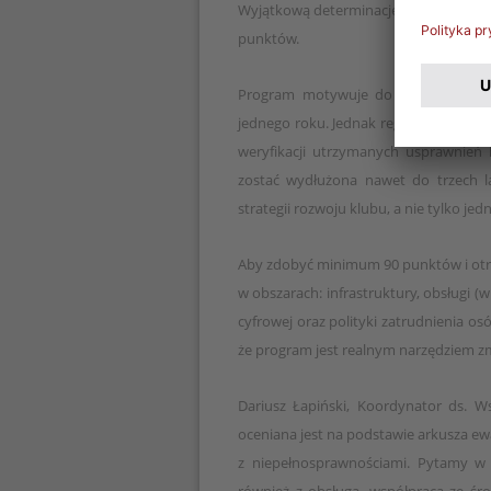
Wyjątkową determinację pokazali liderz
punktów.
Program motywuje do długofalowej p
jednego roku. Jednak regulamin doceni
weryfikacji utrzymanych usprawnień
zostać wydłużona nawet do trzech la
strategii rozwoju klubu, a nie tylko j
Aby zdobyć minimum 90 punktów i otr
w obszarach: infrastruktury, obsługi 
cyfrowej oraz polityki zatrudnienia os
że program jest realnym narzędziem zm
Dariusz Łapiński, Koordynator ds. W
oceniana jest na podstawie arkusza e
z niepełnosprawnościami. Pytamy w 