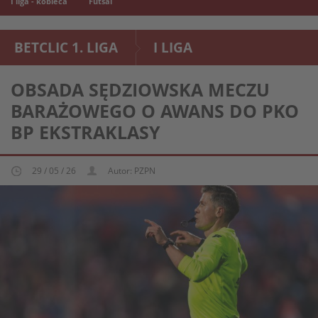
I liga - kobieca
Futsal
BETCLIC 1. LIGA
I LIGA
OBSADA SĘDZIOWSKA MECZU
BARAŻOWEGO O AWANS DO PKO
BP EKSTRAKLASY
29 / 05 / 26
Autor: PZPN