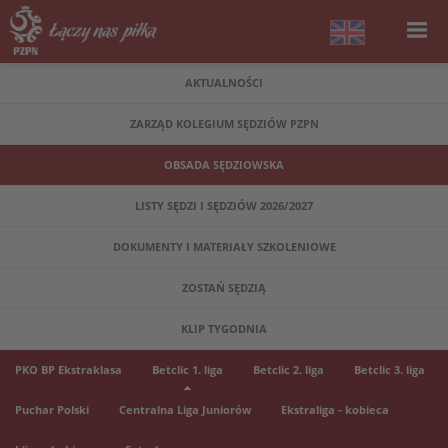
AKTUALNOŚCI
ZARZĄD KOLEGIUM SĘDZIÓW PZPN
OBSADA SĘDZIOWSKA
LISTY SĘDZI I SĘDZIÓW 2026/2027
DOKUMENTY I MATERIAŁY SZKOLENIOWE
ZOSTAŃ SĘDZIĄ
KLIP TYGODNIA
PKO BP Ekstraklasa
Betclic 1. liga
Betclic 2. liga
Betclic 3. liga
Puchar Polski
Centralna Liga Juniorów
Ekstraliga - kobieca