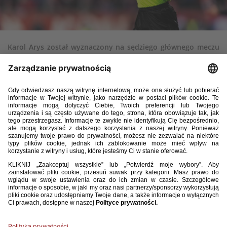
Karol Arys został wyznaczony na sędziego głównego meczu
barażowego o awans do PKO BP Ekstraklasy. Wieczysta
Kraków zagra z Chrobrym Głogów 31 maja o godzinie 20:45.
Wieczysta Kraków – Chrobry Głogów, 31.05, 20:45
Sędzia główny
: Karol Arys
Asystent 1
: Marek Arys
Asystent 2
: Marcin Janawa
Sędzia techniczny
: Albert Różycki