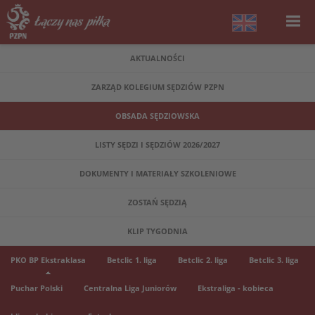
AKTUALNOŚCI
ZARZĄD KOLEGIUM SĘDZIÓW PZPN
OBSADA SĘDZIOWSKA
LISTY SĘDZI I SĘDZIÓW 2026/2027
DOKUMENTY I MATERIAŁY SZKOLENIOWE
ZOSTAŃ SĘDZIĄ
KLIP TYGODNIA
PKO BP Ekstraklasa
Betclic 1. liga
Betclic 2. liga
Betclic 3. liga
Puchar Polski
Centralna Liga Juniorów
Ekstraliga - kobieca