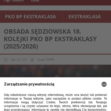
I liga - kobieca
Futsal
PKO BP EKSTRAKLASA
EKSTRAKLASA
OBSADA SĘDZIOWSKA 18.
KOLEJKI PKO BP EKSTRAKLASY
(2025/2026)
04 / 12 / 25
Autor: PZPN