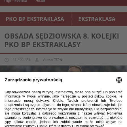
I liga - kobieca
Futsal
PKO BP EKSTRAKLASA
EKSTRAKLASA
OBSADA SĘDZIOWSKA 8. KOLEJKI
PKO BP EKSTRAKLASY
11 / 09 / 25
Autor: PZPN