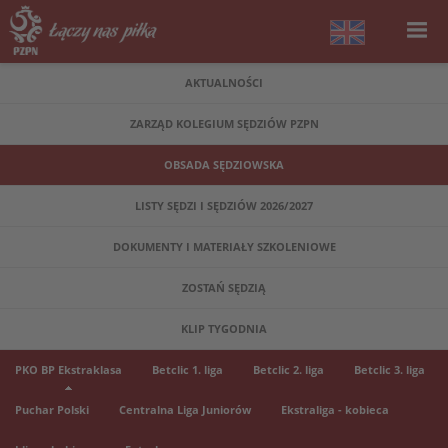
AKTUALNOŚCI
ZARZĄD KOLEGIUM SĘDZIÓW PZPN
OBSADA SĘDZIOWSKA
LISTY SĘDZI I SĘDZIÓW 2026/2027
DOKUMENTY I MATERIAŁY SZKOLENIOWE
ZOSTAŃ SĘDZIĄ
KLIP TYGODNIA
PKO BP Ekstraklasa
Betclic 1. liga
Betclic 2. liga
Betclic 3. liga
Puchar Polski
Centralna Liga Juniorów
Ekstraliga - kobieca