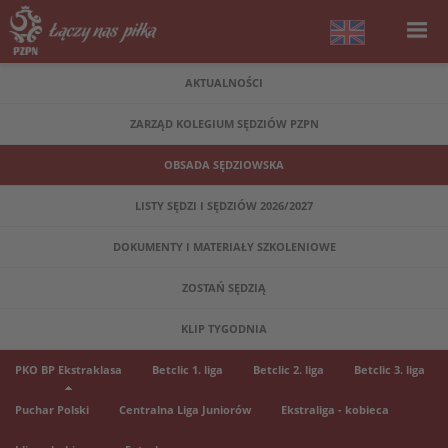
AKTUALNOŚCI
ZARZĄD KOLEGIUM SĘDZIÓW PZPN
OBSADA SĘDZIOWSKA
LISTY SĘDZI I SĘDZIÓW 2026/2027
DOKUMENTY I MATERIAŁY SZKOLENIOWE
ZOSTAŃ SĘDZIĄ
KLIP TYGODNIA
PKO BP Ekstraklasa
Betclic 1. liga
Betclic 2. liga
Betclic 3. liga
Puchar Polski
Centralna Liga Juniorów
Ekstraliga - kobieca