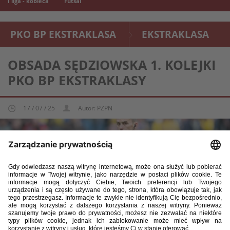
I liga - kobieca
Futsal
PKO BP EKSTRAKLASA
EKSTRAKLASA
OBSADA SĘDZIOWSKA 1. KOLEJKI
PKO BP EKSTRAKLASY
17 / 07 / 25
Autor: PZPN