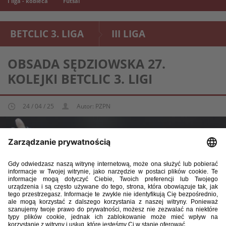
I liga - kobieca
Futsal
BETCLIC 3. LIGA
III LIGA
OBSADA SĘDZIOWSKA 27.
KOLEJKI BETCLIC 3. LIGI
24 / 04 / 25
Autor: PZPN