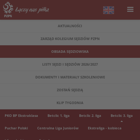
AKTUALNOŚCI
ZARZĄD KOLEGIUM SĘDZIÓW PZPN
OBSADA SĘDZIOWSKA
LISTY SĘDZI I SĘDZIÓW 2026/2027
DOKUMENTY I MATERIAŁY SZKOLENIOWE
ZOSTAŃ SĘDZIĄ
KLIP TYGODNIA
PKO BP Ekstraklasa
Betclic 1. liga
Betclic 2. liga
Betclic 3. liga
Puchar Polski
Centralna Liga Juniorów
Ekstraliga - kobieca