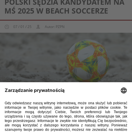
POLSKI SĘDZIA KANDYDATEM NA
MŚ 2025 W BEACH SOCCERZE
07 / 01 / 25
Autor: PZPN
Łukasz Ostrowski jest w gronie 52 sędziów piłki plażowej,
którzy mają szansę pojechać na mistrzostwa świata. Turniej
odbędzie się w dniach 1-11 maja na Seszelach. Ostatecznie