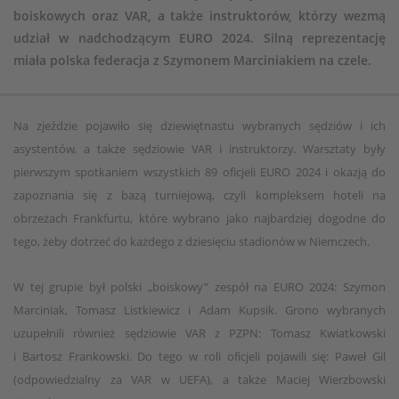
boiskowych oraz VAR, a także instruktorów, którzy wezmą
udział w nadchodzącym EURO 2024. Silną reprezentację
miała polska federacja z Szymonem Marciniakiem na czele.
Na zjeździe pojawiło się dziewiętnastu wybranych sędziów i ich
asystentów, a także sędziowie VAR i instruktorzy. Warsztaty były
pierwszym spotkaniem wszystkich 89 oficjeli EURO 2024 i okazją do
zapoznania się z bazą turniejową, czyli kompleksem hoteli na
obrzeżach Frankfurtu, które wybrano jako najbardziej dogodne do
tego, żeby dotrzeć do każdego z dziesięciu stadionów w Niemczech.
W tej grupie był polski „boiskowy” zespół na EURO 2024: Szymon
Marciniak, Tomasz Listkiewicz i Adam Kupsik. Grono wybranych
uzupełnili również sędziowie VAR z PZPN: Tomasz Kwiatkowski
i Bartosz Frankowski. Do tego w roli oficjeli pojawili się: Paweł Gil
(odpowiedzialny za VAR w UEFA), a także Maciej Wierzbowski