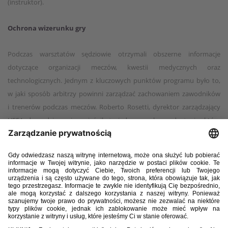
(instruktor).
Ochrona wizerunku gry
Podczas warsztatów sędziowie otrzymali obszerne informacje
dotyczące organizacji meczów, kwestii medycznych oraz
technologicznych. Jednym z kluczowych punktów programu było to,
w jaki sposób arbitrzy powinni zarządzać zachowaniem zawodników
i trenerów podczas meczów. Roberto Rosetti, dyrektor zarządzający
UEFA ds. sędziowania wyjaśnił, że jedyną osobą w drużynie, która
będzie omawiać z sędzią na boisku, np. sporną decyzję, będzie kapitan
zespołu. Włoch opublikował list otwarty, w którym wyjaśnił, że to
sposób na chronienie wizerunku gry w piłkę nożną.
Podczas zjazdu we Frankfurcie sędziów poddano testom fizycznym
(arbiter główny pokonuje nawet 13 km w meczu). Rosetti i zespół
sędziowski UEFA przedstawili uczestnikom różne sytuacje meczowe,
omawiając zdarzenia, w których powinni interweniować.