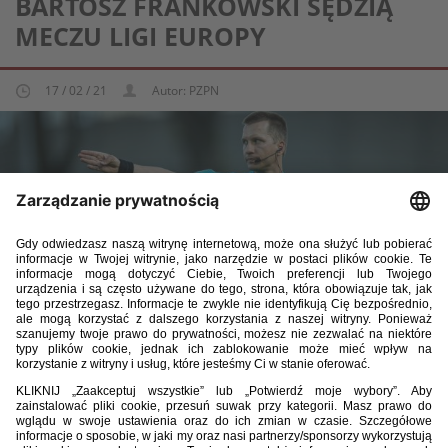
BARTOSZ FRANKOWSKI SĘDZIĄ
MECZU LIGI EUROPY
17 / 02 / 21
Autor: PZPN
Bartosz Frankowski został wyznaczony na głównego
sędziego pierwszego meczu 1/16 finału Ligi Europy, w którym
rosyjski FK Krasnodar zagra dzisiaj o godzinie 18:55