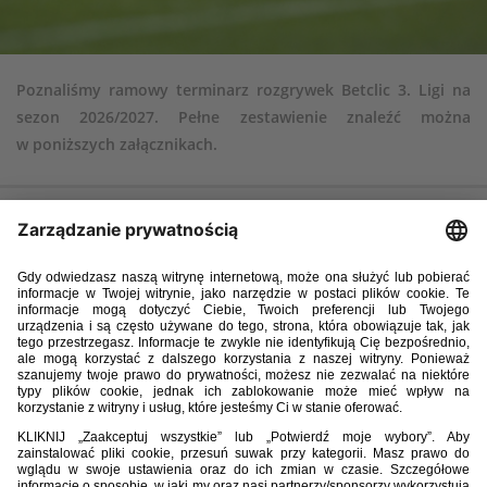
Poznaliśmy ramowy terminarz rozgrywek Betclic 3. Ligi na
sezon 2026/2027. Pełne zestawienie znaleźć można
w poniższych załącznikach.
Terminarz Betclic 3 Ligi gr. 1 2026-2027.pdf
POBIERZ
153.54KB
Terminarz Betclic 3 Ligi gr. 2 2026-2027.pdf
POBIERZ
154.15KB
Terminarz Betclic 3 Ligi gr. 3 2026-2027 (1).pdf