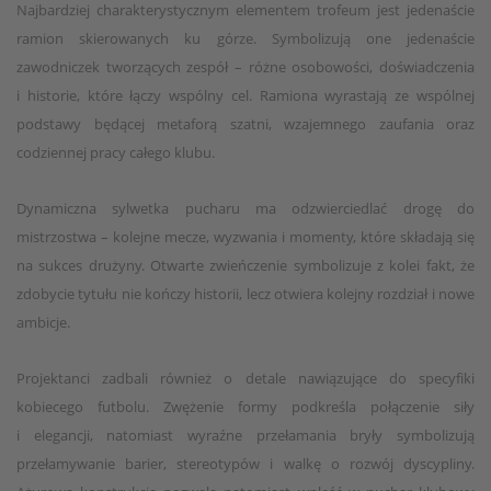
Najbardziej charakterystycznym elementem trofeum jest jedenaście
ramion skierowanych ku górze. Symbolizują one jedenaście
zawodniczek tworzących zespół – różne osobowości, doświadczenia
i historie, które łączy wspólny cel. Ramiona wyrastają ze wspólnej
podstawy będącej metaforą szatni, wzajemnego zaufania oraz
codziennej pracy całego klubu.
Dynamiczna sylwetka pucharu ma odzwierciedlać drogę do
mistrzostwa – kolejne mecze, wyzwania i momenty, które składają się
na sukces drużyny. Otwarte zwieńczenie symbolizuje z kolei fakt, że
zdobycie tytułu nie kończy historii, lecz otwiera kolejny rozdział i nowe
ambicje.
Projektanci zadbali również o detale nawiązujące do specyfiki
kobiecego futbolu. Zwężenie formy podkreśla połączenie siły
i elegancji, natomiast wyraźne przełamania bryły symbolizują
przełamywanie barier, stereotypów i walkę o rozwój dyscypliny.