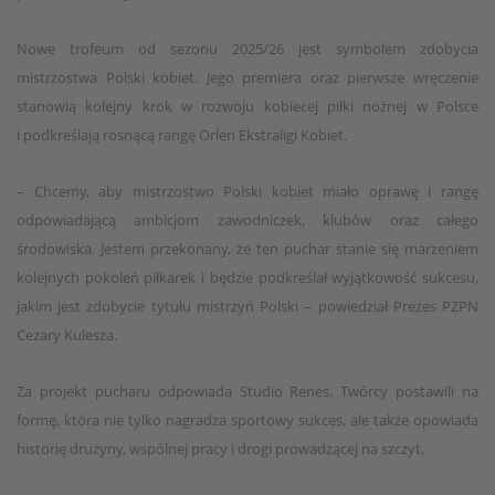
Nowe trofeum od sezonu 2025/26 jest symbolem zdobycia
mistrzostwa Polski kobiet. Jego premiera oraz pierwsze wręczenie
stanowią kolejny krok w rozwoju kobiecej piłki nożnej w Polsce
i podkreślają rosnącą rangę Orlen Ekstraligi Kobiet.
– Chcemy, aby mistrzostwo Polski kobiet miało oprawę i rangę
odpowiadającą ambicjom zawodniczek, klubów oraz całego
środowiska. Jestem przekonany, że ten puchar stanie się marzeniem
kolejnych pokoleń piłkarek i będzie podkreślał wyjątkowość sukcesu,
jakim jest zdobycie tytułu mistrzyń Polski – powiedział Prezes PZPN
Cezary Kulesza.
Za projekt pucharu odpowiada Studio Renes. Twórcy postawili na
formę, która nie tylko nagradza sportowy sukces, ale także opowiada
historię drużyny, wspólnej pracy i drogi prowadzącej na szczyt.