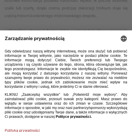
Ażurowa konstrukcja pozwala natomiast wpleść w puchar klubowy
szalik lub szarfę, dzięki czemu podczas dekoracji trofeum staje się
częścią historii konkretnego mistrzowskiego zespołu.
– Chcieliśmy stworzyć formę, która – nawet bez słów – opowiada
o zespole: o tym, że mistrzostwo to suma indywidualności, pracy całej
drużyny i odwagi, by marzyć odważniej niż inni – podkreśla
przedstawiciel Studia Renes.
Nowy Puchar Orlen Ekstraligi Kobiet został wykonany z mosiądzu
w technologii odlewu artystycznego, a następnie pokryty
chromowaną powłoką. Trofeum waży około 15 kilogramów. Każdy
egzemplarz przechodzi proces formowania, odlewu, ręcznego
wykończenia oraz szczegółowej kontroli jakości, dzięki czemu stanowi
połączenie nowoczesnej technologii i rzemiosła.
Pierwszym klubem, który wpisał się do historii nowego trofeum,
zostali Czarni Antrans Sosnowiec – mistrzynie Polski sezonu 2025/26.