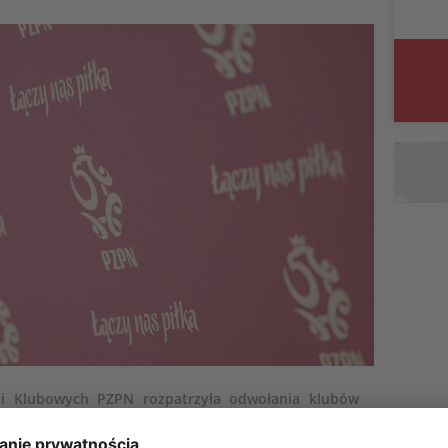
ji Klubowych PZPN rozpatrzyła odwołania klubów
wisza Bydgoszcz, Wikęd Luzino oraz ŁKS Łomża od