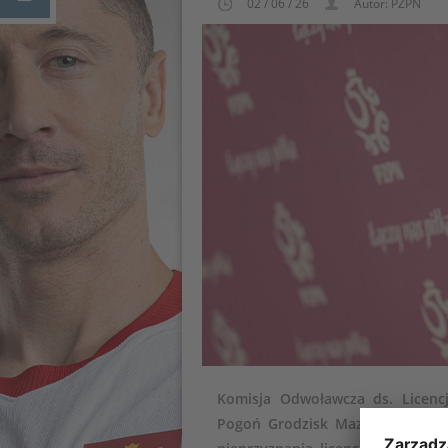
02 / 06 / 26
Autor: PZPN
Komisja Odwoławcza ds. Licenc
Pogoń Grodzisk Mazowiecki, Za