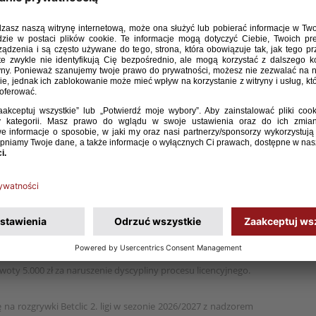
ywki w sezonie 2026/2027. Po analizie odwołań wraz
a ds. Licencji Klubowych PZPN, postanowiła:
azowiecki licencję na rozgrywki Betclic 1. ligi w sezonie
w Pruszkowie przy ul. Bohaterów Warszawy 4 z nadzorem
ub środek kontroli w postaci obowiązku zapłaty kwoty 7.500
encyjnego.
icencję na rozgrywki Betclic 2. ligi w sezonie 2026/2027 oraz
postaci obowiązku zapłaty kwoty 5.000 zł za naruszenie
cencję na rozgrywki Betclic 2. ligi w sezonie 2026/2027
uralnym i administracyjnym, oraz nałożyć na klub środek
woty 5.000 zł za naruszenie dyscypliny procesu licencyjnego.
 na rozgrywki Betclic 2. ligi w sezonie 2026/2027 z nadzorem