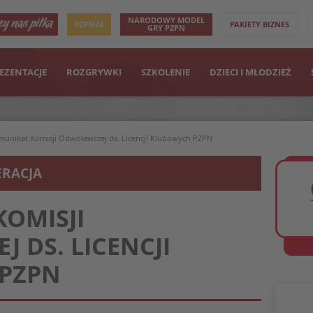
NARODOWY MODEL
PZPN24
PAKIETY BIZNES
GRY PZPN
EZENTACJE
ROZGRYWKI
SZKOLENIE
DZIECI I MŁODZIEŻ
unikat Komisji Odwoławczej ds. Licencji Klubowych PZPN
ERACJA
OMISJI
 DS. LICENCJI
PZPN