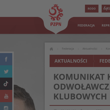
RODO
FEDERACJA
REPR
Federacja
Aktualności
Kom
AKTUALNOŚCI
FED
KOMUNIKAT K
ODWOŁAWCZEJ
KLUBOWYCH 