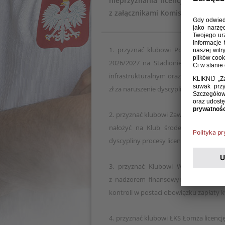
nieprzyznania licencji na rozgr
z załącznikami Komisja Odwoławcz
1. przyznać klubowi Pogoń Grodzisk M
2026/2027 na Stadionie MKS Znicz 
infrastrukturalnym oraz nałożyć na Kl
zł za naruszenie dyscypliny procesu lic
2. przyznać klubowi Zawisza Bydgoszcz l
nałożyć na Klub środek kontroli w 
dyscypliny procesy licencyjnego.
3. przyznać Klubowi Wikęd Luzino li
z nadzorem finansowym, infrastrukt
kontroli w postaci obowiązku zapłaty k
4. przyznać klubowi ŁKS Łomża licencję