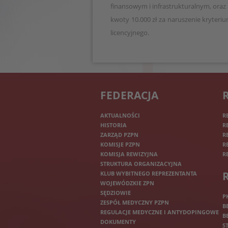
finansowym i infrastrukturalnym, oraz
kwoty 10.000 zł za naruszenie kryteri
licencyjnego.
FEDERACJA
AKTUALNOŚCI
R
HISTORIA
R
ZARZĄD PZPN
R
KOMISJE PZPN
R
KOMISJA REWIZYJNA
R
STRUKTURA ORGANIZACYJNA
KLUB WYBITNEGO REPREZENTANTA
WOJEWÓDZKIE ZPN
SĘDZIOWIE
P
ZESPÓŁ MEDYCZNY PZPN
B
REGULACJE MEDYCZNE I ANTYDOPINGOWE
B
DOKUMENTY
S