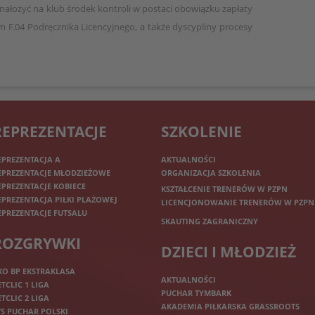
 nałożyć na klub środek kontroli w postaci obowiązku zapłaty
um F.04 Podręcznika Licencyjnego, a także dyscypliny procesy
REPREZENTACJE
SZKOLENIE
EPREZENTACJA A
AKTUALNOŚCI
EPREZENTACJE MŁODZIEŻOWE
ORGANIZACJA SZKOLENIA
EPREZENTACJE KOBIECE
KSZTAŁCENIE TRENERÓW W PZPN
EPREZENTACJA PIŁKI PLAŻOWEJ
LICENCJONOWANIE TRENERÓW W PZPN
EPREZENTACJE FUTSALU
SKAUTING ZAGRANICZNY
ROZGRYWKI
DZIECI I MŁODZIEŻ
KO BP EKSTRAKLASA
AKTUALNOŚCI
ETCLIC 1 LIGA
PUCHAR TYMBARK
ETCLIC 2 LIGA
AKADEMIA PIŁKARSKA GRASSROOTS
TS PUCHAR POLSKI