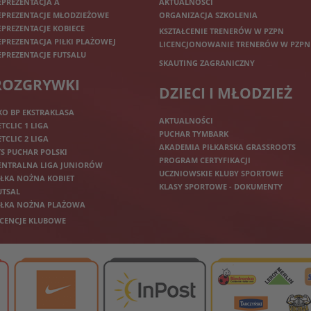
EPREZENTACJA A
AKTUALNOŚCI
EPREZENTACJE MŁODZIEŻOWE
ORGANIZACJA SZKOLENIA
EPREZENTACJE KOBIECE
KSZTAŁCENIE TRENERÓW W PZPN
EPREZENTACJA PIŁKI PLAŻOWEJ
LICENCJONOWANIE TRENERÓW W PZPN
EPREZENTACJE FUTSALU
SKAUTING ZAGRANICZNY
ROZGRYWKI
DZIECI I MŁODZIEŻ
KO BP EKSTRAKLASA
AKTUALNOŚCI
ETCLIC 1 LIGA
PUCHAR TYMBARK
ETCLIC 2 LIGA
AKADEMIA PIŁKARSKA GRASSROOTS
TS PUCHAR POLSKI
PROGRAM CERTYFIKACJI
ENTRALNA LIGA JUNIORÓW
UCZNIOWSKIE KLUBY SPORTOWE
IŁKA NOŻNA KOBIET
KLASY SPORTOWE - DOKUMENTY
UTSAL
IŁKA NOŻNA PLAŻOWA
ICENCJE KLUBOWE