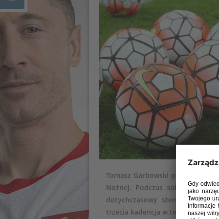
Tomasz Garbowski po raz kolejny
Nożnej. Podczas sobotniego W
dotychczasowy sternik otrzyma
trzecia kadencja w tej roli – spra