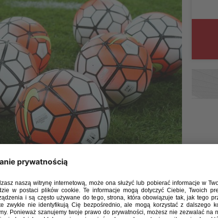
 został wybrany prezesem Opolskiego Związku Piłki
alnego Zebrania Sprawozdawczo-Wyborczego OZPN
ł reelekcję. Dla Tomasza Garbowskiego będzie to
wuje tę funkcję od czerwca 2016 roku.