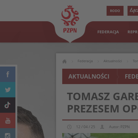
RODO
FEDERACJA
REPR
Federacja
Aktualności
To
AKTUALNOŚCI
FED
TOMASZ GAR
PREZESEM OP
12 / 04 / 25
Autor: PZPN