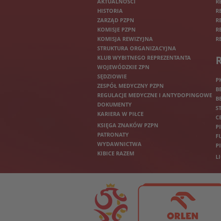
AKTUALNOŚCI
R
HISTORIA
R
ZARZĄD PZPN
R
KOMISJE PZPN
R
KOMISJA REWIZYJNA
R
STRUKTURA ORGANIZACYJNA
KLUB WYBITNEGO REPREZENTANTA
WOJEWÓDZKIE ZPN
SĘDZIOWIE
P
ZESPÓŁ MEDYCZNY PZPN
B
REGULACJE MEDYCZNE I ANTYDOPINGOWE
B
DOKUMENTY
S
KARIERA W PIŁCE
C
KSIĘGA ZNAKÓW PZPN
P
PATRONATY
F
WYDAWNICTWA
P
KIBICE RAZEM
L