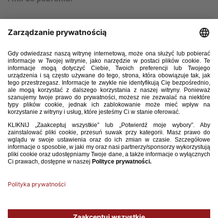
•
Lista koordynatorów wojewódzkich II edycji Turnieju Gry
1x1
•
Regulamin II edycji Turnieju Gry 1x1
•
Formularz zgłoszeniowy – papierowy
•
Formularz zgody trenera
•
Formularz zgody rodzica/opiekuna prawnego
•
Schemat boisk