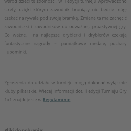
wśród dzieci te zdolności, w II edycji turnieju wprowadzono
strefy, dzięki którym zawodnik broniący nie będzie mógł
czekać na rywala pod swoją bramką. Zmiana ta ma zachęcić
zawodniczki i zawodników do odważnej, proaktywnej gry.
Co ważne, na najlepsze dryblerki i dryblerów czekają
fantastyczne nagrody – pamiątkowe medale, puchary
i upominki.
Zgłoszenia do udziału w turnieju mogą dokonać wyłącznie
kluby piłkarskie. Więcej informacji dot. II edycji Turnieju Gry
Regulaminie
1x1 znajduje się w
.
Pliki do pobrania: