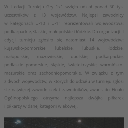
W I edycji Turnieju Gry 1x1 wzięło udział ponad 30 tys.
uczestników z 13 województw. Najlepsi zawodnicy
w kategoriach U-10 i U-11 reprezentowali województwa:
podkarpackie, śląskie, małopolskie i łódzkie. Do organizacji II
edycji turnieju zgłosiło się natomiast 14 województw:
kujawsko-pomorskie, lubelskie, lubuskie, łódzkie,
małopolskie, mazowieckie, opolskie, podkarpackie,
podlaskie pomorskie, śląskie, świętokrzyskie, warmińsko-
mazurskie oraz zachodniopomorskie. W związku z tym
z dwóch województw, w których do udziału w turnieju zgłosi
się najwięcej zawodniczek i zawodników, awans do Finału
Ogólnopolskiego otrzyma najlepsza dwójka piłkarek
i piłkarzy w danej kategorii wiekowej.